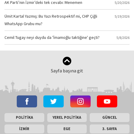
AK Parti’nin İzmir’deki tek cevabı: Menemen
5/20/2026
Ümit Kartal Yazmış: Bu Yazı Retrospektif mi, CHP Çiğli
5/19/2026
WhatsApp Grubu mu?
Cemil Tugay neyi duydu da 'İmamoğlu taktiğine' geçti?
5/8/2026
Sayfa başına git
POLİTİKA
YEREL POLİTİKA
GÜNCEL
İZMİR
EGE
3. SAYFA