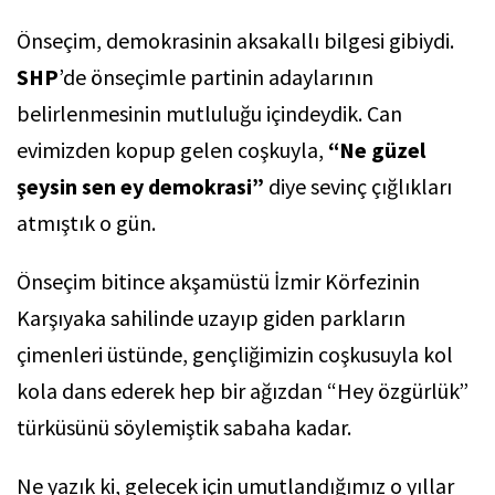
Önseçim, demokrasinin aksakallı bilgesi gibiydi.
SHP
’de önseçimle partinin adaylarının
belirlenmesinin mutluluğu içindeydik. Can
evimizden kopup gelen coşkuyla,
“Ne güzel
şeysin sen ey demokrasi”
diye sevinç çığlıkları
atmıştık o gün.
Önseçim bitince akşamüstü İzmir Körfezinin
Karşıyaka sahilinde uzayıp giden parkların
çimenleri üstünde, gençliğimizin coşkusuyla kol
kola dans ederek hep bir ağızdan “Hey özgürlük”
türküsünü söylemiştik sabaha kadar.
Ne yazık ki, gelecek için umutlandığımız o yıllar