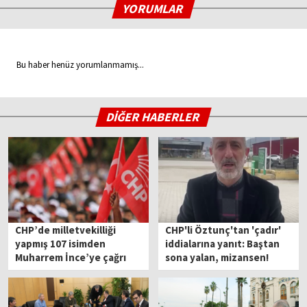
YORUMLAR
Bu haber henüz yorumlanmamış...
DİĞER HABERLER
CHP’de milletvekilliği
CHP'li Öztunç'tan 'çadır'
yapmış 107 isimden
iddialarına yanıt: Baştan
Muharrem İnce’ye çağrı
sona yalan, mizansen!