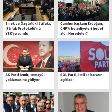
Emek ve Özgürlük İttifakı,
Cumhurbaşkanı Erdoğan,
İttifak Protokolü'nü
CHP'li belediyeleri hedef
YSK'ya sundu
aldı: Neredeler?
AK Parti İzmir, temayül
SOL Parti, ittifak kararını
yoklamasına gidiyor
açıkladı