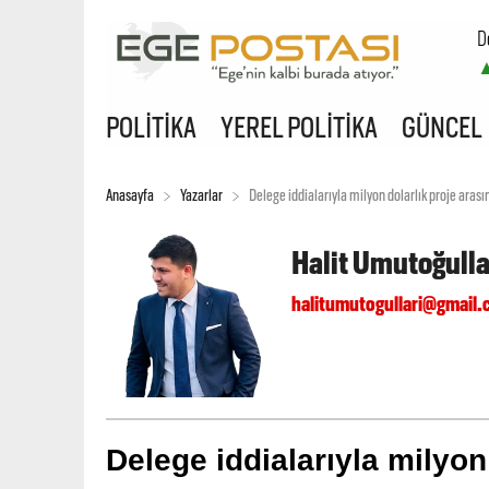
D
B
POLİTİKA
YEREL POLİTİKA
GÜNCEL
Anasayfa
Yazarlar
Delege iddialarıyla milyon dolarlık proje arası
Halit Umutoğulla
halitumutogullari@gmail
Delege iddialarıyla milyon