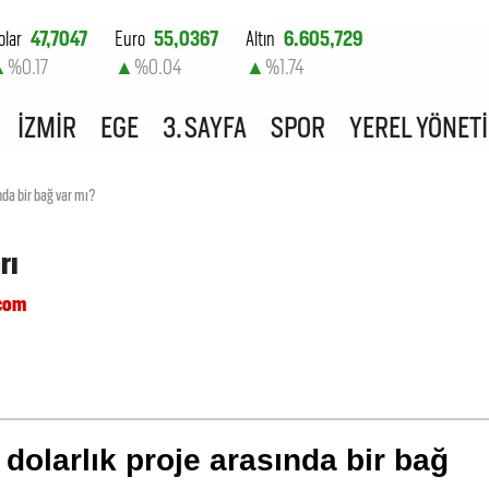
olar
47,7047
Euro
55,0367
Altın
6.605,729
▲
%0.17
▲
%0.04
▲
%1.74
ist-100
13.786,28
İZMİR
EGE
3. SAYFA
SPOR
YEREL YÖNET
▼
%-0.09
nda bir bağ var mı?
rı
.com
 dolarlık proje arasında bir bağ