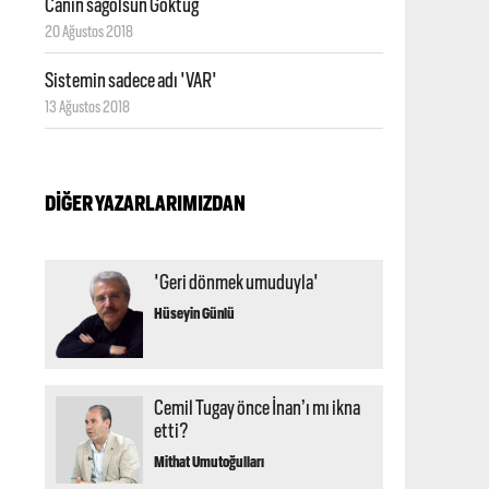
Canın sağolsun Göktuğ
20 Ağustos 2018
Sistemin sadece adı 'VAR'
13 Ağustos 2018
DİĞER YAZARLARIMIZDAN
'Geri dönmek umuduyla'
Hüseyin Günlü
Cemil Tugay önce İnan’ı mı ikna
etti?
Mithat Umutoğulları