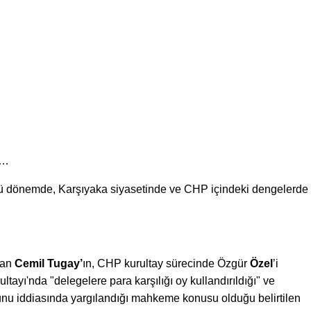
ı…
ü dönemde, Karşıyaka siyasetinde ve CHP içindeki dengelerde
lan
Cemil Tugay’
ın, CHP kurultay sürecinde Özgür
Özel
’i
yı'nda "delegelere para karşılığı oy kullandırıldığı" ve
ğunu iddiasında yargılandığı mahkeme konusu olduğu belirtilen