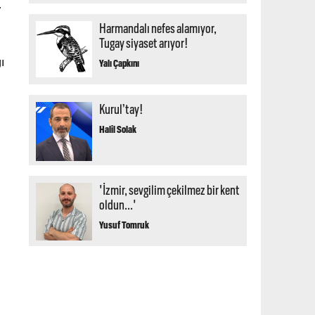
…
Harmandalı nefes alamıyor,
Tugay siyaset arıyor!
ı
Yalı Çapkını
Kurul’tay!
Halil Solak
'İzmir, sevgilim çekilmez bir kent
oldun...'
Yusuf Tomruk