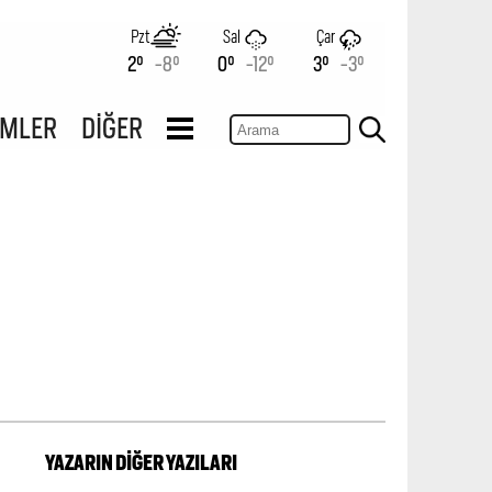
Pzt
Sal
Çar
2°
-8°
0°
-12°
3°
-3°
İMLER
DİĞER
YAZARIN DİĞER YAZILARI