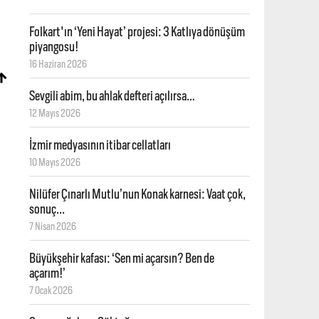
Folkart'ın ‘Yeni Hayat’ projesi: 3 Katlıya dönüşüm
piyangosu!
16 Haziran 2026
Sevgili abim, bu ahlak defteri açılırsa…
12 Mayıs 2026
İzmir medyasının itibar cellatları
10 Mayıs 2026
Nilüfer Çınarlı Mutlu’nun Konak karnesi: Vaat çok,
sonuç...
7 Nisan 2026
Büyükşehir kafası: ‘Sen mi açarsın? Ben de
açarım!’
7 Ocak 2026