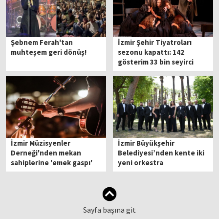
Şebnem Ferah'tan
İzmir Şehir Tiyatroları
muhteşem geri dönüş!
sezonu kapattı: 142
gösterim 33 bin seyirci
İzmir Müzisyenler
İzmir Büyükşehir
Derneği'nden mekan
Belediyesi’nden kente iki
sahiplerine 'emek gaspı'
yeni orkestra
çıkışı!
Sayfa başına git