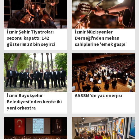
İzmir Şehir Tiyatroları
İzmir Müzisyenler
sezonu kapattı: 142
Derneği'nden mekan
gösterim 33 bin seyirci
sahiplerine 'emek gaspı'
çıkışı!
İzmir Büyükşehir
AASSM’de yaz enerjisi
Belediyesi’nden kente iki
yeni orkestra