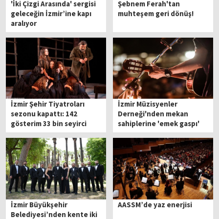
'İki Çizgi Arasında' sergisi
Şebnem Ferah'tan
geleceğin İzmir’ine kapı
muhteşem geri dönüş!
aralıyor
İzmir Şehir Tiyatroları
İzmir Müzisyenler
sezonu kapattı: 142
Derneği'nden mekan
gösterim 33 bin seyirci
sahiplerine 'emek gaspı'
çıkışı!
İzmir Büyükşehir
AASSM’de yaz enerjisi
Belediyesi’nden kente iki