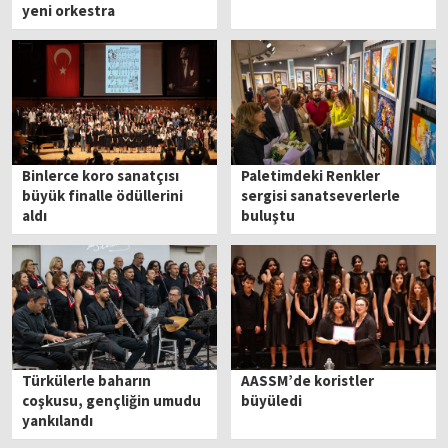
yeni orkestra
Binlerce koro sanatçısı
Paletimdeki Renkler
büyük finalle ödüllerini
sergisi sanatseverlerle
aldı
buluştu
Türkülerle baharın
AASSM’de koristler
coşkusu, gençliğin umudu
büyüledi
yankılandı