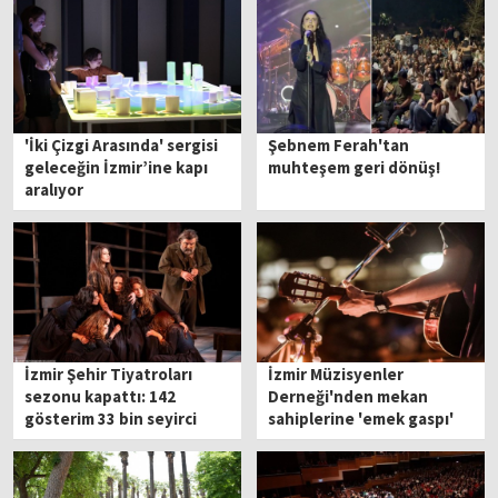
'İki Çizgi Arasında' sergisi
Şebnem Ferah'tan
geleceğin İzmir’ine kapı
muhteşem geri dönüş!
aralıyor
İzmir Şehir Tiyatroları
İzmir Müzisyenler
sezonu kapattı: 142
Derneği'nden mekan
gösterim 33 bin seyirci
sahiplerine 'emek gaspı'
çıkışı!