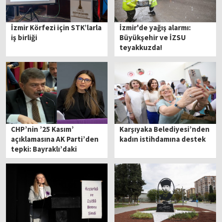
İzmir Körfezi için STK’larla
İzmir'de yağış alarmı:
iş birliği
Büyükşehir ve İZSU
teyakkuzda!
CHP’nin ’25 Kasım’
Karşıyaka Belediyesi’nden
açıklamasına AK Parti’den
kadın istihdamına destek
tepki: Bayraklı’daki
şiddeti de konuşmalıydı!