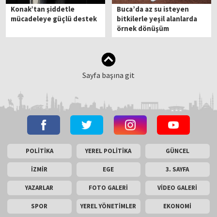
Konak’tan şiddetle
Buca’da az su isteyen
mücadeleye güçlü destek
bitkilerle yeşil alanlarda
örnek dönüşüm
Sayfa başına git
POLİTİKA
YEREL POLİTİKA
GÜNCEL
İZMİR
EGE
3. SAYFA
YAZARLAR
FOTO GALERİ
VİDEO GALERİ
SPOR
YEREL YÖNETİMLER
EKONOMİ