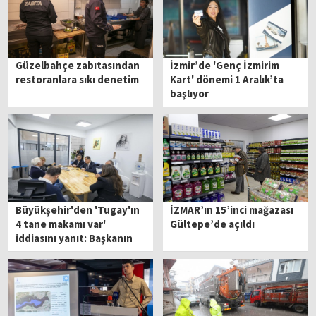
Güzelbahçe zabıtasından
İzmir’de 'Genç İzmirim
restoranlara sıkı denetim
Kart' dönemi 1 Aralık’ta
başlıyor
Büyükşehir'den 'Tugay'ın
İZMAR’ın 15’inci mağazası
4 tane makamı var'
Gültepe’de açıldı
iddiasını yanıt: Başkanın
makamı yok, açık ofisi var