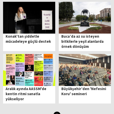
Konak’tan şiddetle
Buca’da az su isteyen
mücadeleye güçlü destek
bitkilerle yeşil alanlarda
örnek dönüşüm
Aralık ayında AASSM'de
Büyükşehir’den 'Nefesini
kentin ritmi sanatla
Koru' semineri
yükseliyor