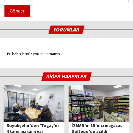
Gönder
YORUMLAR
Bu haber henüz yorumlanmamış...
DİĞER HABERLER
Büyükşehir'den 'Tugay'ın
İZMAR’ın 15’inci mağazası
4 tane makamı var'
Gültepe’de açıldı