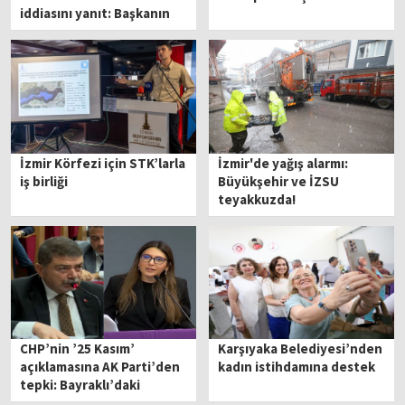
iddiasını yanıt: Başkanın
makamı yok, açık ofisi var
İzmir Körfezi için STK’larla
İzmir'de yağış alarmı:
iş birliği
Büyükşehir ve İZSU
teyakkuzda!
CHP’nin ’25 Kasım’
Karşıyaka Belediyesi’nden
açıklamasına AK Parti’den
kadın istihdamına destek
tepki: Bayraklı’daki
şiddeti de konuşmalıydı!