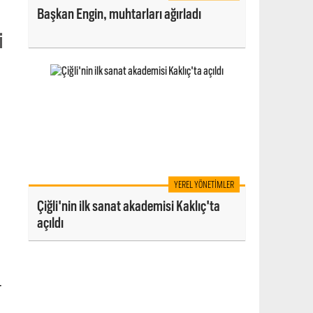
Başkan Engin, muhtarları ağırladı
i
YEREL YÖNETIMLER
Çiğli'nin ilk sanat akademisi Kaklıç'ta
açıldı
r