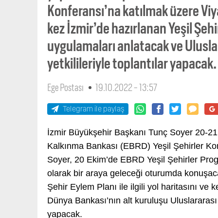
Konferansı’na katılmak üzere Viya
kez İzmir’de hazırlanan Yeşil Şehir 
uygulamaları anlatacak ve Ulusla
yetkilileriyle toplantılar yapacak.
Ege Postası
19.10.2022 - 13:57
Telegram ile paylaş
İzmir Büyükşehir Başkanı Tunç Soyer 20-21 
Kalkınma Bankası (EBRD) Yeşil Şehirler Kon
Soyer, 20 Ekim’de EBRD Yeşil Şehirler Program
olarak bir araya geleceği oturumda konuşacak
Şehir Eylem Planı ile ilgili yol haritasını v
Dünya Bankası’nın alt kuruluşu Uluslararası 
yapacak.