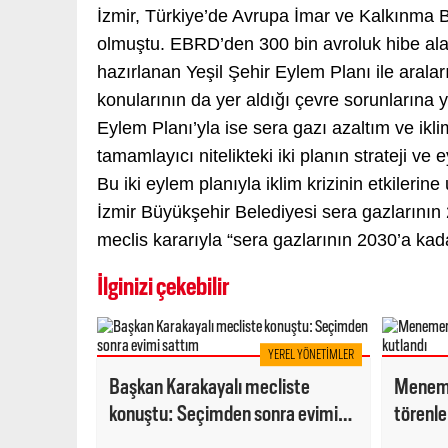
İzmir, Türkiye’de Avrupa İmar ve Kalkınma B
olmuştu. EBRD’den 300 bin avroluk hibe alan
hazırlanan Yeşil Şehir Eylem Planı ile araların
konularının da yer aldığı çevre sorunlarına yö
Eylem Planı’yla ise sera gazı azaltım ve ikli
tamamlayıcı nitelikteki iki planın strateji ve
Bu iki eylem planıyla iklim krizinin etkileri
İzmir Büyükşehir Belediyesi sera gazlarını
meclis kararıyla “sera gazlarının 2030’a kad
İlginizi çekebilir
YEREL YÖNETIMLER
Başkan Karakayalı mecliste
Meneme
konuştu: Seçimden sonra evimi
törenle
sattım