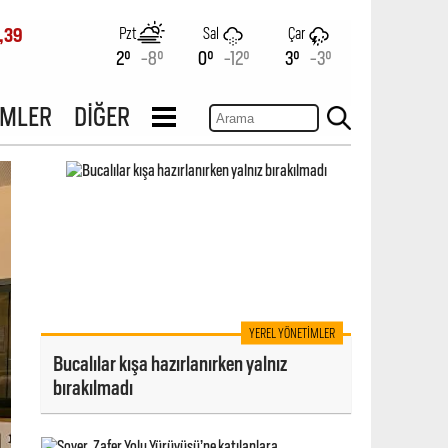
Pzt
Sal
Çar
,39
2°
-8°
0°
-12°
3°
-3°
İMLER
DİĞER
YEREL YÖNETIMLER
Bucalılar kışa hazırlanırken yalnız
bırakılmadı