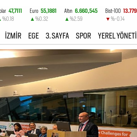
olar
47,7111
Euro
55,1881
Altın
6.660,545
Bist-100
13.779
▲
%0.18
▲
%0.32
▲
%2.59
▼
%-0.14
İZMİR
EGE
3. SAYFA
SPOR
YEREL YÖNET