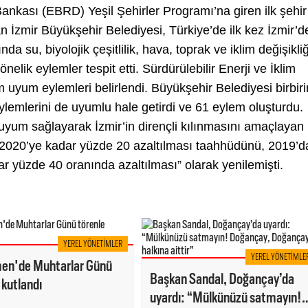
ankası (EBRD) Yeşil Şehirler Programı’na giren ilk şehir
 İzmir Büyükşehir Belediyesi, Türkiye’de ilk kez İzmir’d
da su, biyolojik çeşitlilik, hava, toprak ve iklim değişikliğ
nelik eylemler tespit etti. Sürdürülebilir Enerji ve İklim
m uyum eylemleri belirlendi. Büyükşehir Belediyesi birbiri
 eylemlerini de uyumlu hale getirdi ve 61 eylem oluşturdu.
ne uyum sağlayarak İzmir’in dirençli kılınmasını amaçlayan
n 2020’ye kadar yüzde 20 azaltılması taahhüdünü, 2019’d
ar yüzde 40 oranında azaltılması” olarak yenilemişti.
YEREL YÖNETIMLER
YEREL YÖNETIMLE
n'de Muhtarlar Günü
Başkan Sandal, Doğançay’da
 kutlandı
uyardı: “Mülkünüzü satmayın!