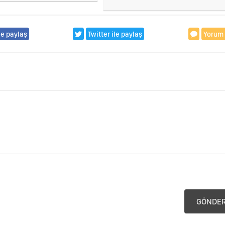
Doğançay, Doğançay halkına
aittir”
le paylaş
Twitter ile paylaş
Yorum
GÖNDE