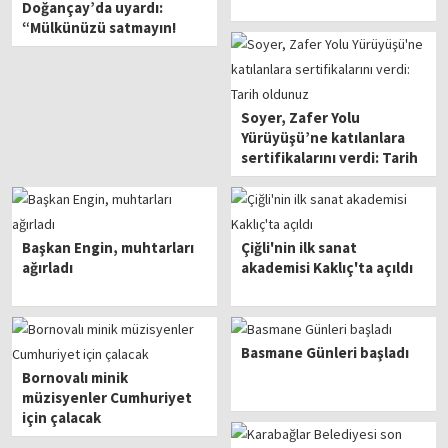
Doğançay’da uyardı:
“Mülkünüzü satmayın!
Doğançay, Doğançay
halkına aittir”
Soyer, Zafer Yolu
Yürüyüşü’ne katılanlara
sertifikalarını verdi: Tarih
oldunuz
Başkan Engin, muhtarları
Çiğli'nin ilk sanat
ağırladı
akademisi Kaklıç'ta açıldı
Basmane Günleri başladı
Bornovalı minik
müzisyenler Cumhuriyet
için çalacak