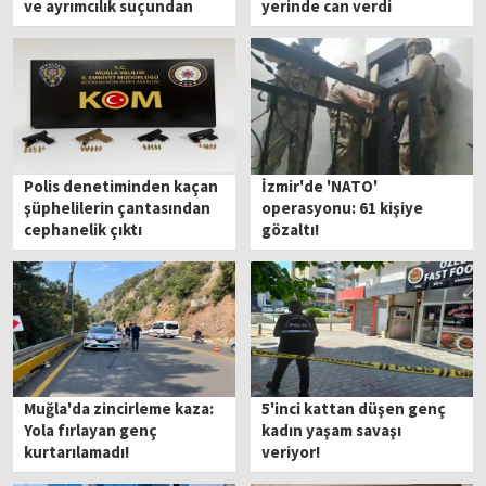
ve ayrımcılık suçundan
yerinde can verdi
gözaltı
Polis denetiminden kaçan
İzmir'de 'NATO'
şüphelilerin çantasından
operasyonu: 61 kişiye
cephanelik çıktı
gözaltı!
Muğla'da zincirleme kaza:
5'inci kattan düşen genç
Yola fırlayan genç
kadın yaşam savaşı
kurtarılamadı!
veriyor!