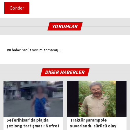
Gönder
YORUMLAR
Bu haber henüz yorumlanmamış...
DİĞER HABERLER
Seferihisar’da plajda
Traktör şarampole
şezlong tartışması: Nefret
yuvarlandı, sürücü olay