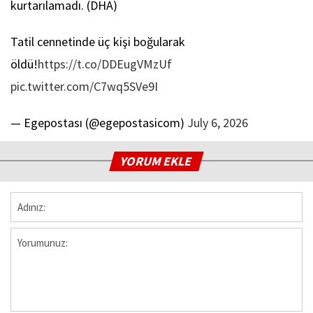
kurtarılamadı. (DHA)
Tatil cennetinde üç kişi boğularak
öldü!
https://t.co/DDEugVMzUf
pic.twitter.com/C7wq5SVe9I
— Egepostası (@egepostasicom)
July 6, 2026
YORUM EKLE