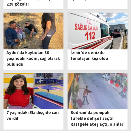
228 gözaltı
Aydın’da kaybolan 80
İzmir'de denizde
yaşındaki kadın, sağ olarak
fenalaşan kişi öldü
bulundu
7 yaşındaki Ela dişçide can
Bodrum'da pompalı
verdi!
tüfekle dehşet saçtı!
Rastgele ateş açtı; o anlar
kamerada