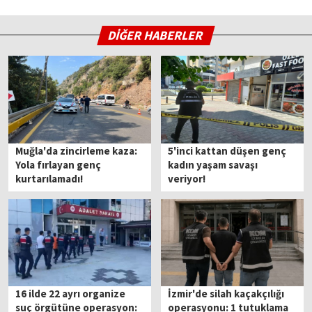
DİĞER HABERLER
Muğla'da zincirleme kaza:
5'inci kattan düşen genç
Yola fırlayan genç
kadın yaşam savaşı
kurtarılamadı!
veriyor!
16 ilde 22 ayrı organize
İzmir'de silah kaçakçılığı
suç örgütüne operasyon:
operasyonu: 1 tutuklama