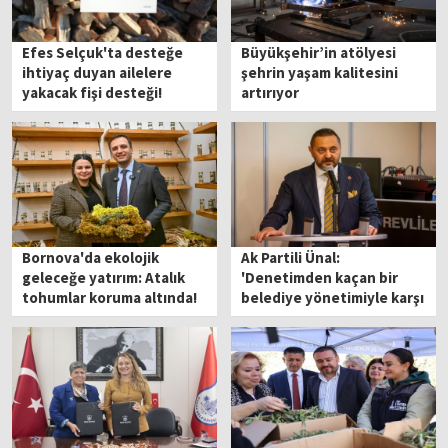
Efes Selçuk'ta desteğe
Büyükşehir’in atölyesi
ihtiyaç duyan ailelere
şehrin yaşam kalitesini
yakacak fişi desteği!
artırıyor
Bornova'da ekolojik
Ak Partili Ünal:
geleceğe yatırım: Atalık
'Denetimden kaçan bir
tohumlar koruma altında!
belediye yönetimiyle karşı
karşıyayız'