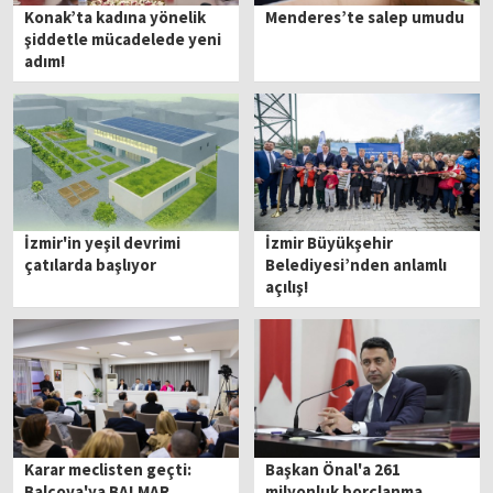
Konak’ta kadına yönelik
Menderes’te salep umudu
şiddetle mücadelede yeni
adım!
İzmir'in yeşil devrimi
İzmir Büyükşehir
çatılarda başlıyor
Belediyesi’nden anlamlı
açılış!
Karar meclisten geçti:
Başkan Önal'a 261
Balçova'ya BALMAR
milyonluk borçlanma