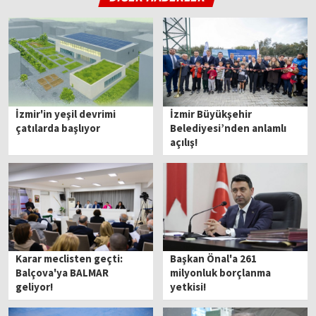
İzmir'in yeşil devrimi
İzmir Büyükşehir
çatılarda başlıyor
Belediyesi’nden anlamlı
açılış!
Karar meclisten geçti:
Başkan Önal'a 261
Balçova'ya BALMAR
milyonluk borçlanma
geliyor!
yetkisi!