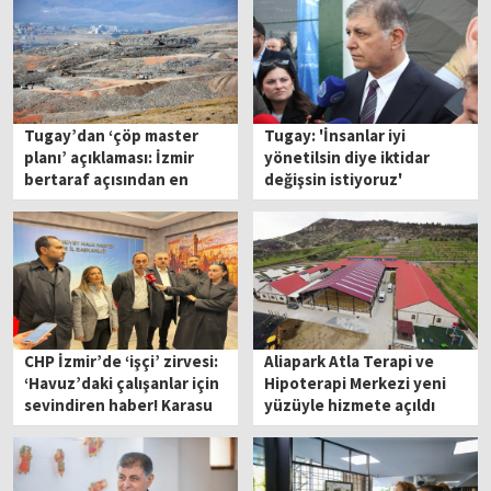
Tugay’dan ‘çöp master
Tugay: 'İnsanlar iyi
planı’ açıklaması: İzmir
yönetilsin diye iktidar
bertaraf açısından en
değişsin istiyoruz'
modern şehir olacak!
CHP İzmir’de ‘işçi’ zirvesi:
Aliapark Atla Terapi ve
‘Havuz’daki çalışanlar için
Hipoterapi Merkezi yeni
sevindiren haber! Karasu
yüzüyle hizmete açıldı
ve Tugay görüşecek