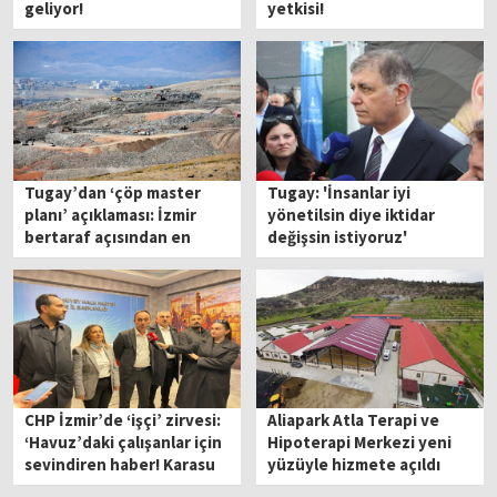
geliyor!
yetkisi!
Tugay’dan ‘çöp master
Tugay: 'İnsanlar iyi
planı’ açıklaması: İzmir
yönetilsin diye iktidar
bertaraf açısından en
değişsin istiyoruz'
modern şehir olacak!
CHP İzmir’de ‘işçi’ zirvesi:
Aliapark Atla Terapi ve
‘Havuz’daki çalışanlar için
Hipoterapi Merkezi yeni
sevindiren haber! Karasu
yüzüyle hizmete açıldı
ve Tugay görüşecek