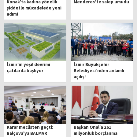
Konak’ta kadına yönelik
Menderes’te salep umudu
şiddetle mücadelede yeni
adım!
İzmir'in yeşil devrimi
İzmir Büyükşehir
çatılarda başlıyor
Belediyesi’nden anlamlı
açılış!
Karar meclisten geçti:
Başkan Önal'a 261
Balçova'ya BALMAR
milyonluk borçlanma