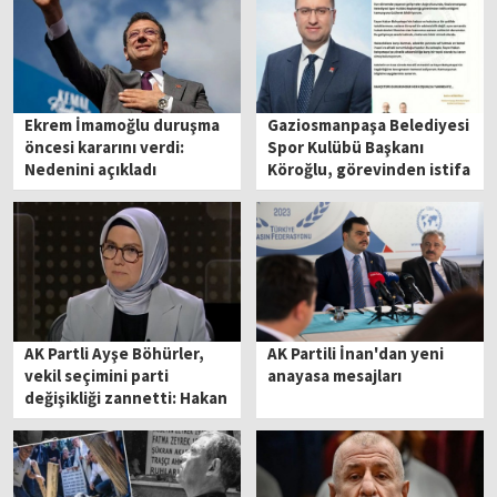
Ekrem İmamoğlu duruşma
Gaziosmanpaşa Belediyesi
öncesi kararını verdi:
Spor Kulübü Başkanı
Nedenini açıkladı
Köroğlu, görevinden istifa
etti
AK Partli Ayşe Böhürler,
AK Partili İnan'dan yeni
vekil seçimini parti
anayasa mesajları
değişikliği zannetti: Hakan
Bey'e hoş geldiniz
diyorum