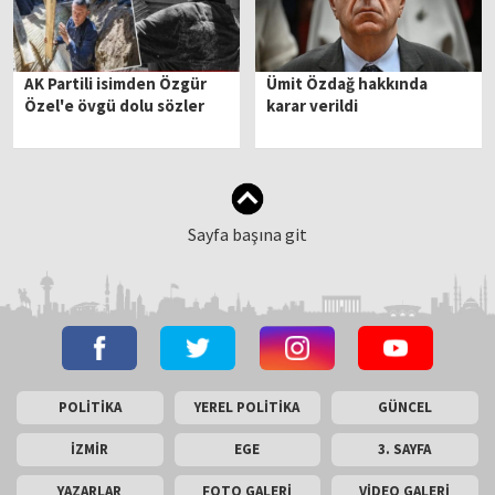
AK Partili isimden Özgür
Ümit Özdağ hakkında
Özel'e övgü dolu sözler
karar verildi
Sayfa başına git
POLİTİKA
YEREL POLİTİKA
GÜNCEL
İZMİR
EGE
3. SAYFA
YAZARLAR
FOTO GALERİ
VİDEO GALERİ