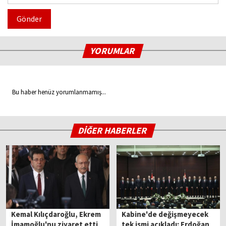
Gönder
YORUMLAR
Bu haber henüz yorumlanmamış...
DİĞER HABERLER
Kemal Kılıçdaroğlu, Ekrem
Kabine'de değişmeyecek
İmamoğlu'nu ziyaret etti
tek ismi açıkladı: Erdoğan