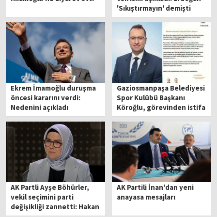
'Sıkıştırmayın' demişti
Ekrem İmamoğlu duruşma
Gaziosmanpaşa Belediyesi
öncesi kararını verdi:
Spor Kulübü Başkanı
Nedenini açıkladı
Köroğlu, görevinden istifa
etti
AK Partli Ayşe Böhürler,
AK Partili İnan'dan yeni
vekil seçimini parti
anayasa mesajları
değişikliği zannetti: Hakan
Bey'e hoş geldiniz