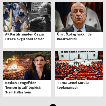
diyorum
AK Partili isimden Özgür
Ümit Özdağ hakkında
Özel'e övgü dolu sözler
karar verildi
Başkan Sengel'den
TBMM Genel Kurulu
'konser iptali' tepkisi:
toplanamadı
'Hem halka hem
sanatçılara ceza'