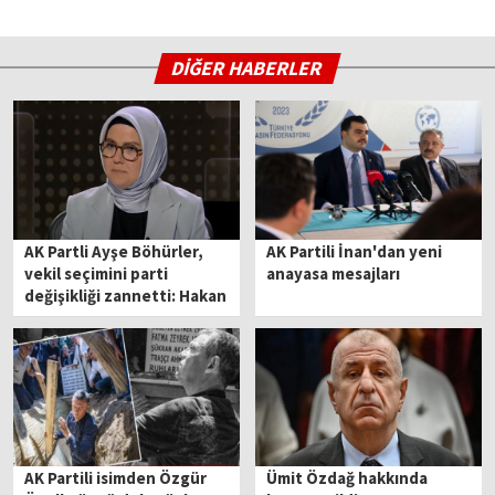
DİĞER HABERLER
AK Partli Ayşe Böhürler,
AK Partili İnan'dan yeni
vekil seçimini parti
anayasa mesajları
değişikliği zannetti: Hakan
Bey'e hoş geldiniz
diyorum
AK Partili isimden Özgür
Ümit Özdağ hakkında