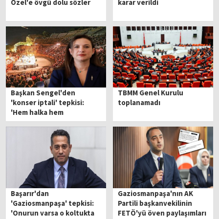
Özel'e övgü dolu sözler
karar verildi
Başkan Sengel'den
TBMM Genel Kurulu
'konser iptali' tepkisi:
toplanamadı
'Hem halka hem
sanatçılara ceza'
Başarır'dan
Gaziosmanpaşa'nın AK
'Gaziosmanpaşa' tepkisi:
Partili başkanvekilinin
'Onurun varsa o koltukta
FETÖ'yü öven paylaşımları