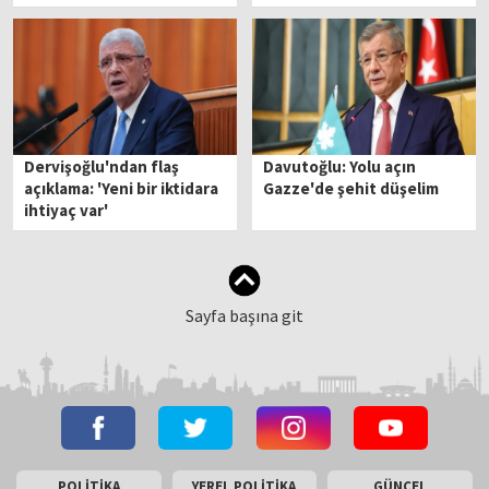
oturma'
ortaya çıktı
Dervişoğlu'ndan flaş
Davutoğlu: Yolu açın
açıklama: 'Yeni bir iktidara
Gazze'de şehit düşelim
ihtiyaç var'
Sayfa başına git
POLİTİKA
YEREL POLİTİKA
GÜNCEL