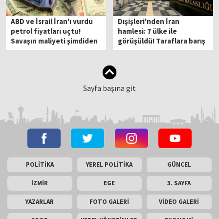
ABD ve İsrail İran'ı vurdu
Dışişleri'nden İran
petrol fiyatları uçtu!
hamlesi: 7 ülke ile
Savaşın maliyeti şimdiden
görüşüldü! Taraflara barış
çok ağır
çağrısı
Sayfa başına git
POLİTİKA
YEREL POLİTİKA
GÜNCEL
İZMİR
EGE
3. SAYFA
YAZARLAR
FOTO GALERİ
VİDEO GALERİ