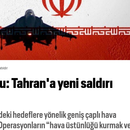
tıldı!
u: Tahran'a yeni saldırı
deki hedeflere yönelik geniş çaplı hava
ı. Operasyonların “hava üstünlüğü kurmak v