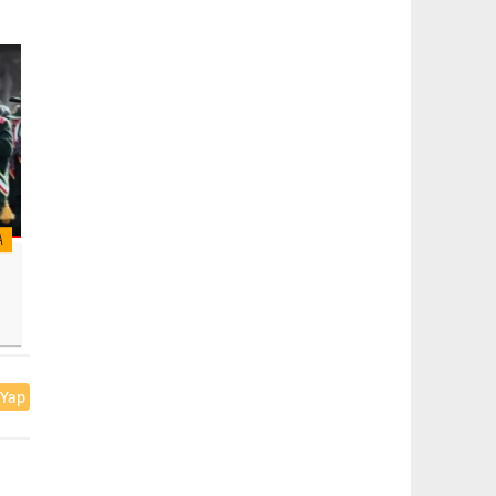
A
 Yap