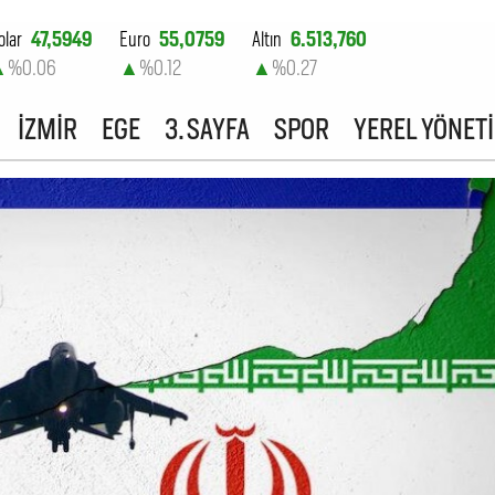
olar
47,5949
Euro
55,0759
Altın
6.513,760
▲
%0.06
▲
%0.12
▲
%0.27
ist-100
13.703,13
İZMİR
EGE
3. SAYFA
SPOR
YEREL YÖNET
▼
%0