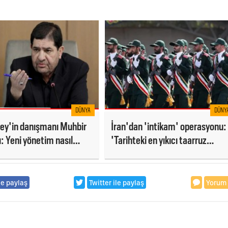
DÜNYA
DÜNY
y'in danışmanı Muhbir
İran'dan 'intikam' operasyonu:
ı: Yeni yönetim nasıl
'Tarihteki en yıkıcı taarruz
?
operasyonu başlatılacak'
le paylaş
Twitter ile paylaş
Yorum