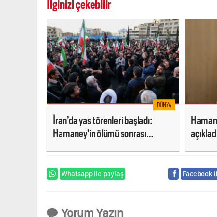
İlginizi çekebilir
DÜNYA
İran’da yas törenleri başladı:
Hamane
Hamaney’in ölümü sonrası
açıklad
meydanlar doldu
olacak
Whatsapp ile paylaş
Facebook i
Yorum Yazın