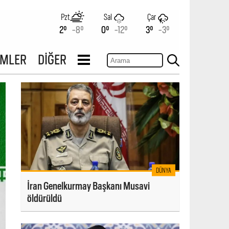
Pzt
Sal
Çar
2°
-8°
0°
-12°
3°
-3°
İMLER
DİĞER
DÜNYA
İran Genelkurmay Başkanı Musavi
öldürüldü