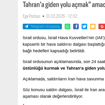
Tahran’a giden yolu açmak” amacı
Ege Postası
01.03.2026 - 12:02
Telegram ile paylaş
İsrail ordusu, İsrail Hava Kuvvetleri’nin (IA
kapsamlı bir hava saldırısı dalgası başlattı
bağlı hedefleri kapsadığı belirtildi.
İsrail ordusunun açıklamasında, son 24 saa
üstünlüğü kurmak ve Tahran’a giden yo
Açıklamada, saldırıların İran hava savunma 
Söz konusu saldırı dalgası, İsrail ile İran a
aşaması olarak değerlendiriliyor.