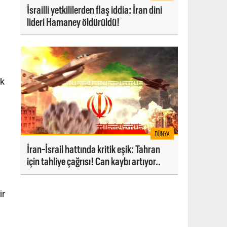
İsrailli yetkililerden flaş iddia: İran dini
lideri Hamaney öldürüldü!
ik
DÜNYA
İran-İsrail hattında kritik eşik: Tahran
için tahliye çağrısı! Can kaybı artıyor..
ir