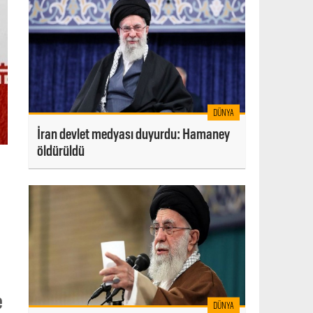
DÜNYA
İran devlet medyası duyurdu: Hamaney
öldürüldü
e
DÜNYA