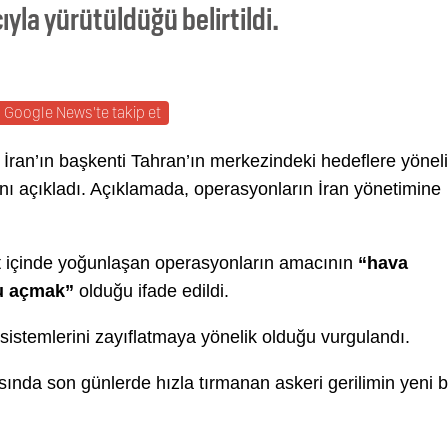
yla yürütüldüğü belirtildi.
Google News'te takip et
F) İran’ın başkenti Tahran’ın merkezindeki hedeflere yönel
ğını açıkladı. Açıklamada, operasyonların İran yönetimine
t içinde yoğunlaşan operasyonların amacının
“hava
lu açmak”
olduğu ifade edildi.
sistemlerini zayıflatmaya yönelik olduğu vurgulandı.
rasında son günlerde hızla tırmanan askeri gerilimin yeni b