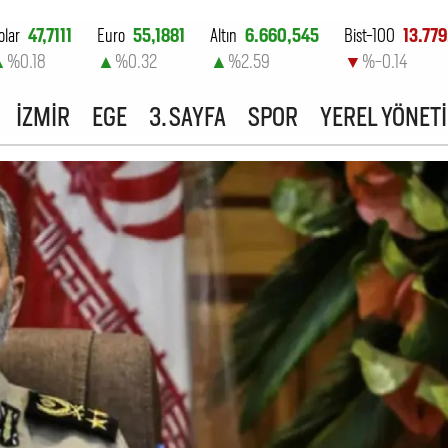
olar
47,7111
Euro
55,1881
Altın
6.660,545
Bist-100
13.779
▲
%0.18
▲
%0.32
▲
%2.59
▼
%-0.14
İZMİR
EGE
3. SAYFA
SPOR
YEREL YÖNET