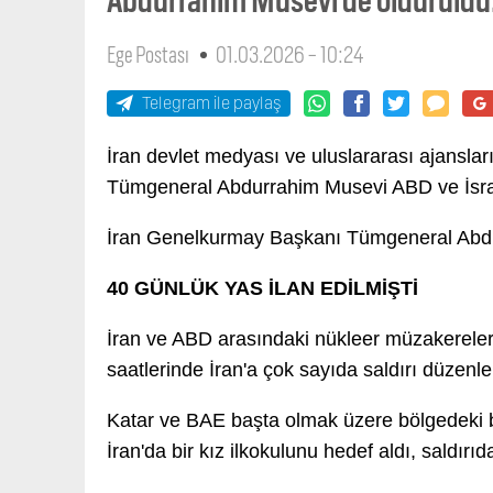
Ege Postası
01.03.2026 - 10:24
Telegram ile paylaş
İran devlet medyası ve uluslararası ajansla
Tümgeneral Abdurrahim Musevi ABD ve İsrail'
İran Genelkurmay Başkanı Tümgeneral Abdu
40 GÜNLÜK YAS İLAN EDİLMİŞTİ
İran ve ABD arasındaki nükleer müzakereler
saatlerinde İran'a çok sayıda saldırı düzenlen
Katar ve BAE başta olmak üzere bölgedeki bi
İran'da bir kız ilkokulunu hedef aldı, saldırıda