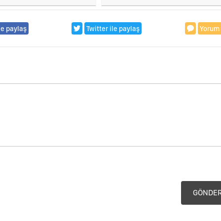
dü!
kaybı artıyor..
le paylaş
Twitter ile paylaş
Yorum
GÖNDE