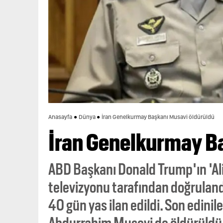
Anasayfa
Dünya
İran Genelkurmay Başkanı Musavi öldürüldü
İran Genelkurmay B
ABD Başkanı Donald Trump'ın 'Ali
televizyonu tarafından doğrulan
40 gün yas ilan edildi. Son edini
Abdurrahim Musevi de öldürüldü