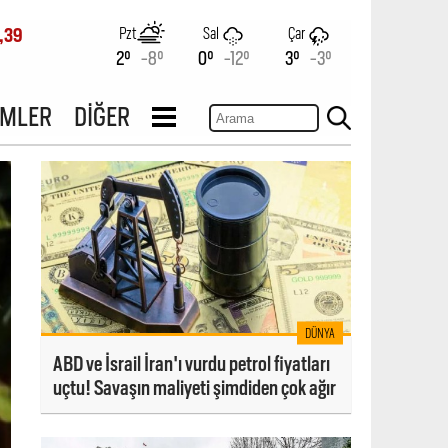
Pzt
Sal
Çar
,39
2°
-8°
0°
-12°
3°
-3°
İMLER
DİĞER
DÜNYA
ABD ve İsrail İran'ı vurdu petrol fiyatları
uçtu! Savaşın maliyeti şimdiden çok ağır