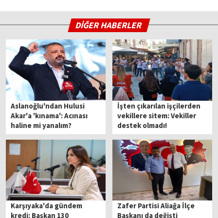
DİĞER HABERLER
Aslanoğlu'ndan Hulusi
İşten çıkarılan işçilerden
Akar'a 'kınama': Acınası
vekillere sitem: Vekiller
haline mi yanalım?
destek olmadı!
Karşıyaka'da gündem
Zafer Partisi Aliağa İlçe
kredi: Başkan 130
Başkanı da değişti