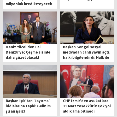
milyonluk kredi isteyecek
Deniz Yücel'den Lal
Başkan Sengel sosyal
Denizli'ye; Çeşme sizinle
medyadan canlı yayın açtı,
daha güzel olacak!
halkı bilgilendirdi: Halk ile
daha iç içe
Başkan Işık'tan 'kayırma'
CHP İzmir'den avukatlara
iddialarına tepki: Gelinim
31 Mart teşekkürü: Çok yol
şu an işsiz!
aldık ama bitmedi