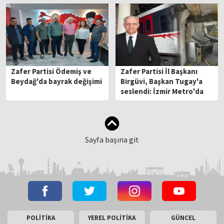
Zafer Partisi Ödemiş ve
Zafer Partisi İl Başkanı
Beydağ'da bayrak değişimi
Birgüvi, Başkan Tugay'a
seslendi: İzmir Metro'da
felaket geliyorum mu
diyor?
Sayfa başına git
POLİTİKA
YEREL POLİTİKA
GÜNCEL