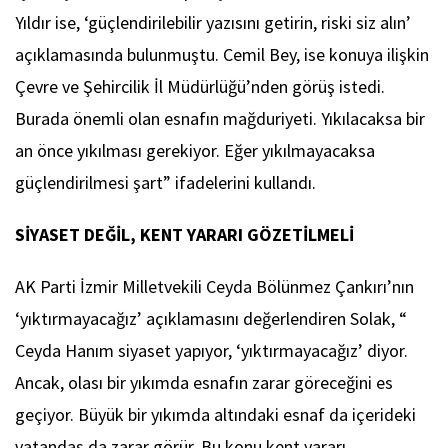
Yıldır ise, ‘güçlendirilebilir yazısını getirin, riski siz alın’
açıklamasında bulunmuştu. Cemil Bey, ise konuya ilişkin
Çevre ve Şehircilik İl Müdürlüğü’nden görüş istedi.
Burada önemli olan esnafın mağduriyeti. Yıkılacaksa bir
an önce yıkılması gerekiyor. Eğer yıkılmayacaksa
güçlendirilmesi şart” ifadelerini kullandı.
SİYASET DEĞİL, KENT YARARI GÖZETİLMELİ
AK Parti İzmir Milletvekili Ceyda Bölünmez Çankırı’nın
‘yıktırmayacağız’ açıklamasını değerlendiren Solak, “
Ceyda Hanım siyaset yapıyor, ‘yıktırmayacağız’ diyor.
Ancak, olası bir yıkımda esnafın zarar göreceğini es
geçiyor. Büyük bir yıkımda altındaki esnaf da içerideki
vatandaş da zarar görür. Bu konu kent yararı