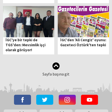
felaket geliyorum mu
diyor?
İGC'ye bir tepki de
İGC'den 'Ali Cengiz' oyunu:
TGS'den: Mevsimlik işçi
Gazeteci Öztürk'ten tepki
olarak görüyor!
Sayfa başına git