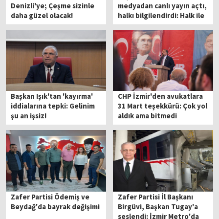
Denizli'ye; Çeşme sizinle
medyadan canlı yayın açtı,
daha güzel olacak!
halkı bilgilendirdi: Halk ile
daha iç içe
Başkan Işık'tan 'kayırma'
CHP İzmir'den avukatlara
iddialarına tepki: Gelinim
31 Mart teşekkürü: Çok yol
şu an işsiz!
aldık ama bitmedi
Zafer Partisi Ödemiş ve
Zafer Partisi İl Başkanı
Beydağ'da bayrak değişimi
Birgüvi, Başkan Tugay'a
seslendi: İzmir Metro'da