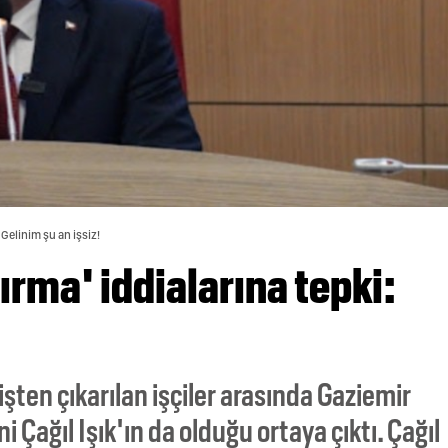
 Gelinim şu an işsiz!
ırma' iddialarına tepki:
şten çıkarılan işçiler arasında Gaziemir
i Çağıl Işık'ın da olduğu ortaya çıktı. Çağıl