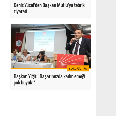
Deniz Yücel’den Başkan Mutlu’ya tebrik
ziyareti
i
YEREL POLITIKA
Başkan Yiğit: 'Başarımızda kadın emeği
çok büyük!'