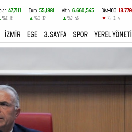
olar
47,7111
Euro
55,1881
Altın
6.660,545
Bist-100
13.779
▲
%0.18
▲
%0.32
▲
%2.59
▼
%-0.14
İZMİR
EGE
3. SAYFA
SPOR
YEREL YÖNET