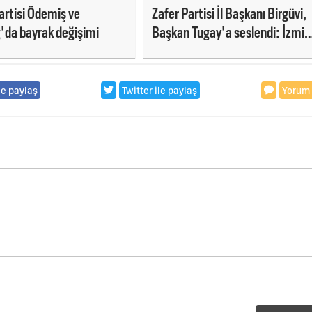
artisi Ödemiş ve
Zafer Partisi İl Başkanı Birgüvi,
'da bayrak değişimi
Başkan Tugay'a seslendi: İzmir
Metro'da felaket geliyorum mu
diyor?
le paylaş
Twitter ile paylaş
Yorum