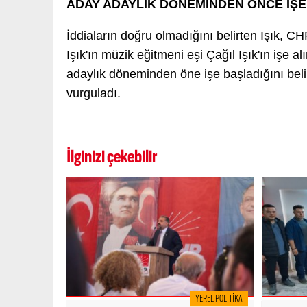
ADAY ADAYLIK DÖNEMİNDEN ÖNCE İŞE
İddiaların doğru olmadığını belirten Işık, C
Işık'ın müzik eğitmeni eşi Çağıl Işık'ın işe a
adaylık döneminden öne işe başladığını belirt
vurguladı.
İlginizi çekebilir
YEREL POLITIKA