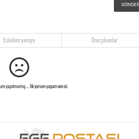
GÖNDE
Eskiden yeniye
Öne çıkanlar
rum yapılmamış...
İlk yorum yapan sen ol.