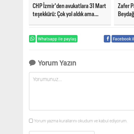
CHP İzmir'den avukatlara 31 Mart
Zafer P
teşekkürü: Çok yol aldık ama
Beydağ
bitmedi
Whatsapp ile paylaş
Facebook i
Yorum Yazın
Yorum yazma kurallarını okudum ve kabul ediyorum.