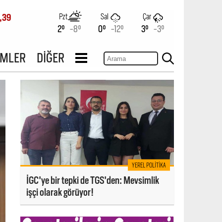
Pzt
Sal
Çar
,39
2°
-8°
0°
-12°
3°
-3°
İMLER
DİĞER
YEREL POLITIKA
İGC'ye bir tepki de TGS'den: Mevsimlik
işçi olarak görüyor!