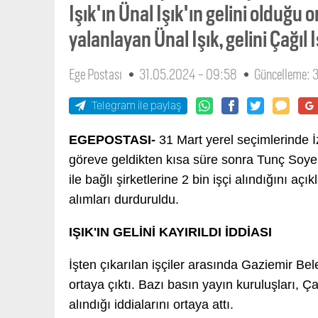
Işık'ın Ünal Işık'ın gelini olduğu o
yalanlayan Ünal Işık, gelini Çağıl 
Ege Postası
31.05.2024 - 09:58
Güncelleme: 
Telegram ile paylaş
EGEPOSTASI-
31 Mart yerel seçimlerinde 
göreve geldikten kısa süre sonra Tunç Soyer
ile bağlı şirketlerine 2 bin işçi alındığını aç
alımları durduruldu.
IŞIK'IN GELİNİ KAYIRILDI İDDİASI
İşten çıkarılan işçiler arasında Gaziemir Bel
ortaya çıktı. Bazı basın yayın kuruluşları, Çağ
alındığı iddialarını ortaya attı.