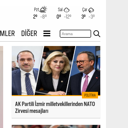
Pzt
Sal
Çar
2°
-8°
0°
-12°
3°
-3°
İMLER
DİĞER
POLITIKA
AK Partili İzmir milletvekillerinden NATO
Zirvesi mesajları