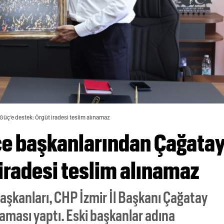
Güç’e destek: Örgüt iradesi teslim alınamaz
lçe başkanlarından Çağata
iradesi teslim alınamaz
aşkanları, CHP İzmir İl Başkanı Çağatay
aması yaptı. Eski başkanlar adına