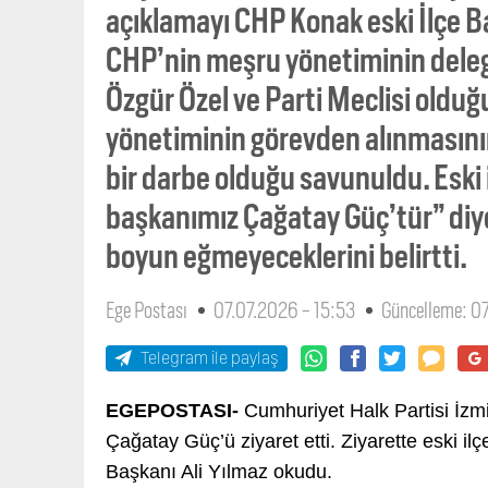
açıklamayı CHP Konak eski İlçe B
CHP’nin meşru yönetiminin delege
Özgür Özel ve Parti Meclisi olduğ
yönetiminin görevden alınmasının
bir darbe olduğu savunuldu. Eski i
başkanımız Çağatay Güç’tür” diye
boyun eğmeyeceklerini belirtti.
Ege Postası
07.07.2026 - 15:53
Güncelleme: 07
Telegram ile paylaş
EGEPOSTASI-
Cumhuriyet Halk Partisi İzmi
Çağatay Güç’ü ziyaret etti. Ziyarette eski i
Başkanı Ali Yılmaz okudu.