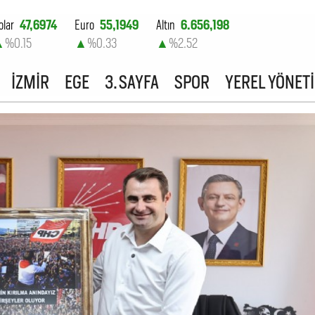
olar
47,6974
Euro
55,1949
Altın
6.656,198
▲
%0.15
▲
%0.33
▲
%2.52
ist-100
13.779,39
İZMİR
EGE
3. SAYFA
SPOR
YEREL YÖNET
▼
%-0.14