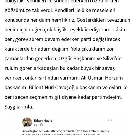
buluştuk. Kendileri ile sohbet ederken rozeti birden
göğsümüze takıverdi. Kendileri ile ülke meseleleri
konusunda her daim hemfikiriz. Gösterdikleri tevazunun
benim için değeri çok büyük teşekkür ediyorum. Lâkin
ben, görev sürem devam ederken parti değiştirecek
karakterde bir adam değilim. Yola çıktıklarım zor
zamanlardan geçerken, Özgür Başkanım ve Silivri'de
zulüm gören arkadaşları bu kadar büyük bir savaş
verirken, onları sırtından vurmam. Ali Osman Horzum
başkanım, Bülent Nuri Çavuşoğlu başkanım ve oyları ile
beni seçen seçmenim git diyene kadar partimdeyim.
Saygılarımla.