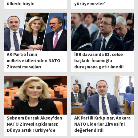
ülkede böyle
yürüyemezler'
özgüvensizlik görülmedi'
AK Partili İzmir
İBB davasında 63. celse
milletvekillerinden NATO
başladı: İmamoğlu
Zirvesi mesajları
duruşmaya getirilmedi!
Şebnem Bursalı Aksoy'dan
AK Partili Kırkpınar, Ankara
NATO Zirvesi açıklaması:
NATO Liderler Zirvesi'ni
Dünya artık Türkiye'de
değerlendirdi
buluşuyor