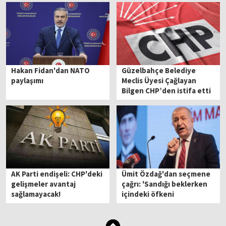
Hakan Fidan'dan NATO
Güzelbahçe Belediye
paylaşımı
Meclis Üyesi Çağlayan
Bilgen CHP’den istifa etti
AK Parti endişeli: CHP'deki
Ümit Özdağ'dan seçmene
gelişmeler avantaj
çağrı: 'Sandığı beklerken
sağlamayacak!
içindeki öfkeni
büyütmeye...'