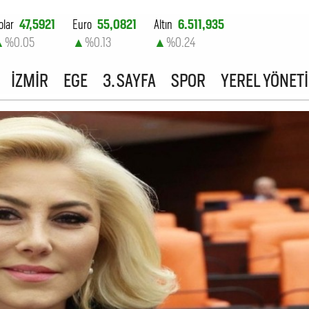
olar
47,5921
Euro
55,0821
Altın
6.511,935
▲
%0.05
▲
%0.13
▲
%0.24
ist-100
13.703,13
İZMİR
EGE
3. SAYFA
SPOR
YEREL YÖNET
▼
%0