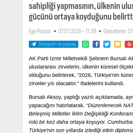
sahipliği yapmasının, ülkenin ulus
gücünü ortaya koyduğunu belirtt
Ege Postası
07.07.2026 - 11:28
Güncelleme: 07
Telegram ile paylaş
AK Parti İzmir Milletvekili Şebnem Bursalı A
uluslararası zirvelerin, ülkenin küresel ölçek
olduğunu belirterek, "2026, Türkiye'nin kürese
zirveler yılı olacaktır." ifadelerini kullandı.
Bursalı Aksoy, yaptığı yazılı açıklamada, aynı
yapacağını hatırlatarak,
“Düzenlenecek NATO 
Birleşmiş Milletler İklim Değişikliği Konferan
rolü bir kez daha ortaya koyuyor. Cumhurba
Türkiye'nin son yıllarda izlediği etkin diplo