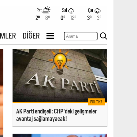
Pzt
Sal
Çar
2°
-8°
0°
-12°
3°
-3°
İMLER
DİĞER
POLITIKA
AK Parti endişeli: CHP'deki gelişmeler
avantaj sağlamayacak!