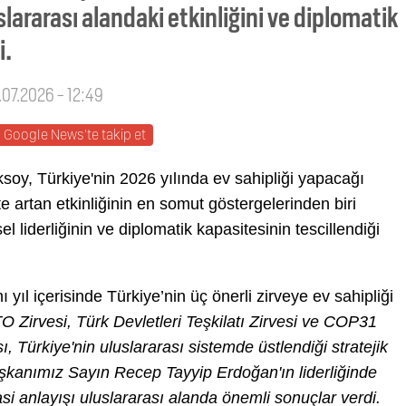
lararası alandaki etkinliğini ve diplomatik
i.
.07.2026 - 12:49
Google News'te takip et
ksoy, Türkiye'nin 2026 yılında ev sahipliği yapacağı
te artan etkinliğinin en somut göstergelerinden biri
l liderliğinin ve diplomatik kapasitesinin tescillendiği
 yıl içerisinde Türkiye’nin üç önerli zirveye ev sahipliği
Zirvesi, Türk Devletleri Teşkilatı Zirvesi ve COP31
sı, Türkiye'nin uluslararası sistemde üstlendiği stratejik
şkanımız Sayın Recep Tayyip Erdoğan'ın liderliğinde
masi anlayışı uluslararası alanda önemli sonuçlar verdi.