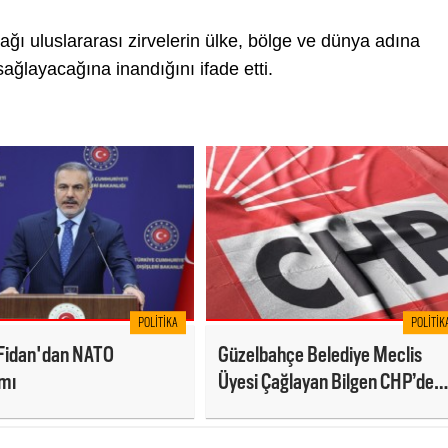
ağı uluslararası zirvelerin ülke, bölge ve dünya adına
ı sağlayacağına inandığını ifade etti.
POLITIKA
POLITIK
Fidan'dan NATO
Güzelbahçe Belediye Meclis
ımı
Üyesi Çağlayan Bilgen CHP’den
istifa etti