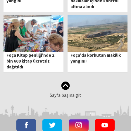
yangını
dakikalar içinde kontrol
altına alındı
Foça Kitap Şenliği'nde 2
Foça'da korkutan makilik
bin 600 kitap ücretsiz
yangını!
dağıtıldı
Sayfa başına git