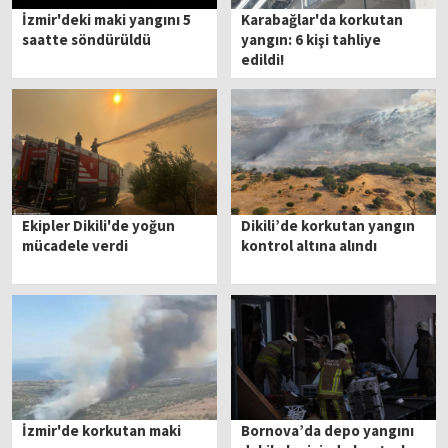
İzmir'deki maki yangını 5
Karabağlar'da korkutan
saatte söndürüldü
yangın: 6 kişi tahliye
edildi!
Ekipler Dikili'de yoğun
Dikili’de korkutan yangın
mücadele verdi
kontrol altına alındı
İzmir'de korkutan maki
Bornova’da depo yangını