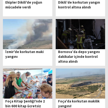
Ekipler Dikili'de yoğun
Dikili’de korkutan yangın
mücadele verdi
kontrol altına alındı
İzmir'de korkutan maki
Bornova’da depo yangını
yangını
dakikalar içinde kontrol
altına alındı
Foça Kitap Şenliği'nde 2
Foça'da korkutan makilik
bin 600 kitap ücretsiz
yangını!