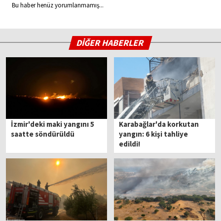
Bu haber henüz yorumlanmamış...
DİĞER HABERLER
İzmir'deki maki yangını 5
Karabağlar'da korkutan
saatte söndürüldü
yangın: 6 kişi tahliye
edildi!