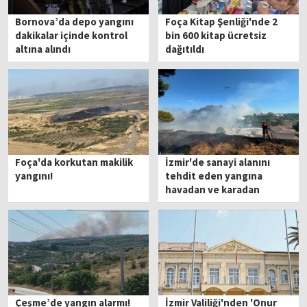
Bornova’da depo yangını
Foça Kitap Şenliği'nde 2
dakikalar içinde kontrol
bin 600 kitap ücretsiz
altına alındı
dağıtıldı
Foça'da korkutan makilik
İzmir'de sanayi alanını
yangını!
tehdit eden yangına
havadan ve karadan
müdahale!
Çeşme’de yangın alarmı!
İzmir Valiliği'nden 'Onur