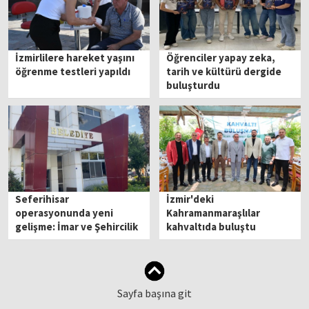
İzmirlilere hareket yaşını
Öğrenciler yapay zeka,
öğrenme testleri yapıldı
tarih ve kültürü dergide
buluşturdu
Seferihisar
İzmir'deki
operasyonunda yeni
Kahramanmaraşlılar
gelişme: İmar ve Şehircilik
kahvaltıda buluştu
Müdürü gözaltında!
Sayfa başına git