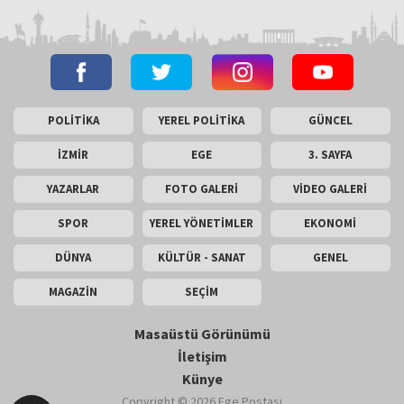
POLİTİKA
YEREL POLİTİKA
GÜNCEL
İZMİR
EGE
3. SAYFA
YAZARLAR
FOTO GALERİ
VİDEO GALERİ
SPOR
YEREL YÖNETİMLER
EKONOMİ
DÜNYA
KÜLTÜR - SANAT
GENEL
MAGAZİN
SEÇİM
Masaüstü Görünümü
İletişim
Künye
Copyright © 2026 Ege Postası