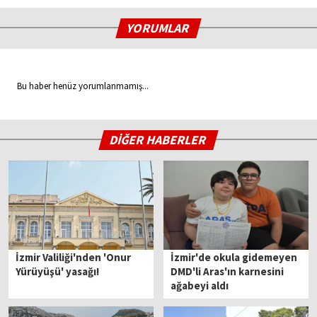
YORUMLAR
Bu haber henüz yorumlanmamış...
DİĞER HABERLER
İzmir Valiliği'nden 'Onur
İzmir'de okula gidemeyen
Yürüyüşü' yasağı!
DMD'li Aras'ın karnesini
ağabeyi aldı