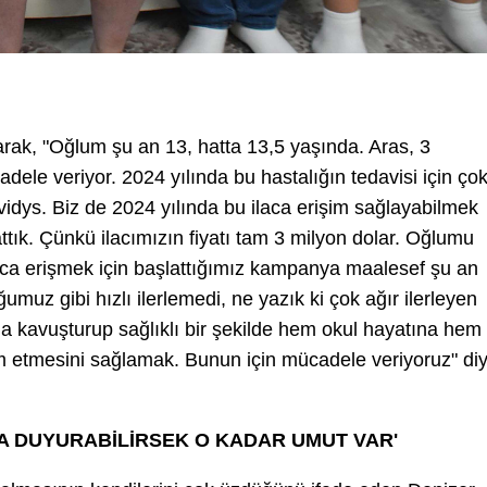
rak, "Oğlum şu an 13, hatta 13,5 yaşında. Aras, 3
dele veriyor. 2024 yılında bu hastalığın tedavisi için ço
levidys. Biz de 2024 yılında bu ilaca erişim sağlayabilmek
lattık. Çünkü ilacımızın fiyatı tam 3 milyon dolar. Oğlumu
aca erişmek için başlattığımız kampanya maalesef şu an
 gibi hızlı ilerlemedi, ne yazık ki çok ağır ilerleyen
ına kavuşturup sağlıklı bir şekilde hem okul hayatına hem
etmesini sağlamak. Bunun için mücadele veriyoruz" di
NA DUYURABİLİRSEK O KADAR UMUT VAR'