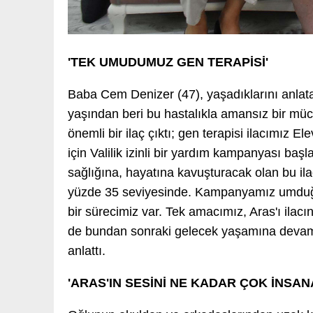
'TEK UMUDUMUZ GEN TERAPİSİ'
Baba Cem Denizer (47), yaşadıklarını anlata
yaşından beri bu hastalıkla amansız bir müca
önemli bir ilaç çıktı; gen terapisi ilacımız E
için Valilik izinli bir yardım kampanyası baş
sağlığına, hayatına kavuşturacak olan bu il
yüzde 35 seviyesinde. Kampanyamız umduğumuz
bir sürecimiz var. Tek amacımız, Aras'ı ilac
de bundan sonraki gelecek yaşamına devam 
anlattı.
'ARAS'IN SESİNİ NE KADAR ÇOK İNSA