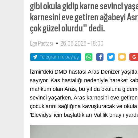
gibi okula gidip karne sevinci ya
karnesini eve getiren ağabeyi Asr
çok güzel olurdu" dedi.
Ege Postası
26.06.2026 - 18:00
Telegram ile paylaş
İzmir'deki DMD hastası Aras Denizer yaşıtla
sayıyor. Kas hastalığı nedeniyle hareket kab
mahkum olan Aras, bu yıl da okuluna gideme
sevinci yaşarken, Aras karnesini eve getiren
çocuklarını sağlığına kavuşturacak ve okula 
'Elevidys' için başlattıkları Valilik onaylı y