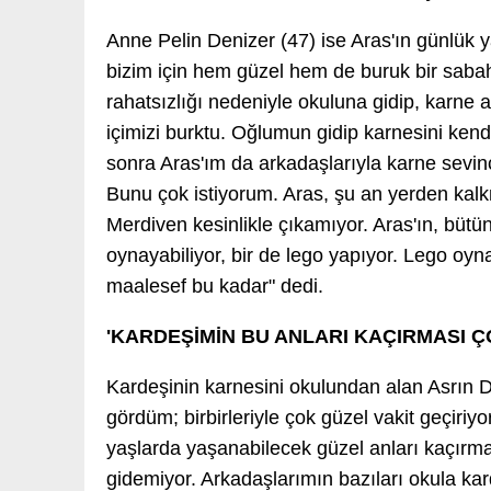
Anne Pelin Denizer (47) ise Aras'ın günlük 
bizim için hem güzel hem de buruk bir saba
rahatsızlığı nedeniyle okuluna gidip, karne
içimizi burktu. Oğlumun gidip karnesini kend
sonra Aras'ım da arkadaşlarıyla karne sevinc
Bunu çok istiyorum. Aras, şu an yerden kal
Merdiven kesinlikle çıkamıyor. Aras'ın, bütü
oynayabiliyor, bir de lego yapıyor. Lego oyn
maalesef bu kadar" dedi.
'KARDEŞİMİN BU ANLARI KAÇIRMASI Ç
Kardeşinin karnesini okulundan alan Asrın D
gördüm; birbirleriyle çok güzel vakit geçiriyo
yaşlarda yaşanabilecek güzel anları kaçırma
gidemiyor. Arkadaşlarımın bazıları okula kard