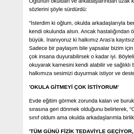
Oğlunun okuldan ve arkadaşlarından uzak ka
sözlerini şöyle sürdürdü:
"İsterdim ki oğlum, okulda arkadaşlarıyla b
kendi okulunda alsın. Ancak hastalığından 
büyük. İnanıyoruz ki halkımız Aras'a kayıt
Sadece bir paylaşım bile yapsalar bizim için 
çok insana duyurabilirsek o kadar iyi. Böyle
okuyarak karnesini kendi alabilir ve sağlıkl
halkımıza sesimizi duyurmak istiyor ve deste
'OKULA GİTMEYİ ÇOK İSTİYORUM'
Evde eğitim görmek zorunda kalan ve buruk 
sırasına geri dönmek olduğunu belirterek, "
sınıf oldum ama okulda arkadaşlarımla birlik
'TÜM GÜNÜ FİZİK TEDAVİYLE GEÇİYOR