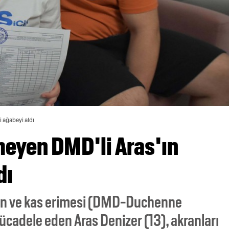
i ağabeyi aldı
meyen DMD'li Aras'ın
dı
yan ve kas erimesi (DMD-Duchenne
ücadele eden Aras Denizer (13), akranları