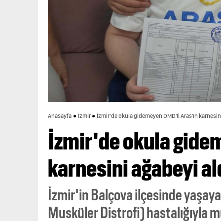
Anasayfa
İzmir
İzmir'de okula gidemeyen DMD'li Aras'ın karnesin
İzmir'de okula gide
karnesini ağabeyi al
İzmir'in Balçova ilçesinde yaşa
Musküler Distrofi) hastalığıyla m