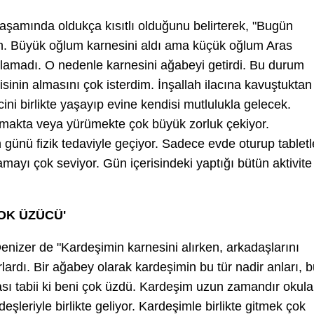
yaşamında oldukça kısıtlı olduğunu belirterek, "Bugün
h. Büyük oğlum karnesini aldı ama küçük oğlum Aras
 alamadı. O nedenle karnesini ağabeyi getirdi. Bu durum
isinin almasını çok isterdim. İnşallah ilacına kavuştuktan
ini birlikte yaşayıp evine kendisi mutlulukla gelecek.
kmakta veya yürümekte çok büyük zorluk çekiyor.
n günü fizik tedaviyle geçiyor. Sadece evde oturup tabletl
amayı çok seviyor. Gün içerisindeki yaptığı bütün aktivite
OK ÜZÜCÜ'
enizer de "Kardeşimin karnesini alırken, arkadaşlarını
rlardı. Bir ağabey olarak kardeşimin bu tür nadir anları, 
sı tabii ki beni çok üzdü. Kardeşim uzun zamandır okula
eşleriyle birlikte geliyor. Kardeşimle birlikte gitmek çok