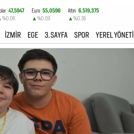
olar
47,5947
Euro
55,0598
Altın
6.519,375
▲
%0.06
▲
%0.09
▲
%0.36
ist-100
13.759,39
İZMİR
EGE
3. SAYFA
SPOR
YEREL YÖNET
▲
%0.41