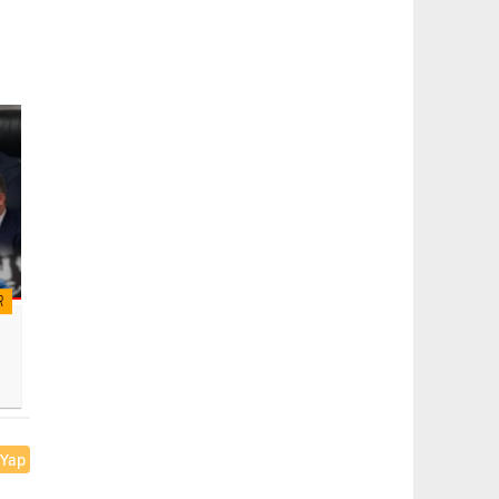
R
 Yap