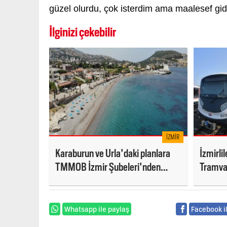
güzel olurdu, çok isterdim ama maalesef gi
İlginizi çekebilir
İZMIR
Karaburun ve Urla'daki planlara
İzmirli
TMMOB İzmir Şubeleri'nden
Tramvay
itiraz!
başlıyo
Whatsapp ile paylaş
Facebook i