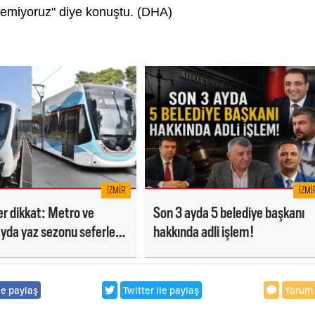
demiyoruz" diye konuştu. (DHA)
İZMIR
İZMI
ler dikkat: Metro ve
Son 3 ayda 5 belediye başkanı
da yaz sezonu seferleri
hakkında adli işlem!
r
le paylaş
Twitter ile paylaş
Yorum