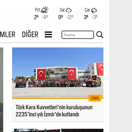
Pzt
Sal
Çar
2°
-8°
0°
-12°
3°
-3°
İMLER
DİĞER
İZMIR
Türk Kara Kuvvetleri'nin kuruluşunun
2235'inci yılı İzmir'de kutlandı