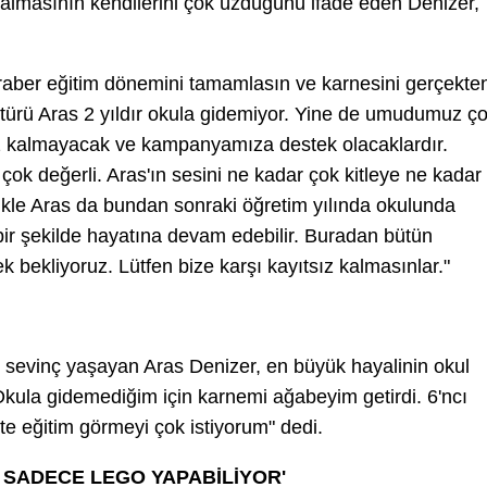
lmasının kendilerini çok üzdüğünü ifade eden Denizer,
eraber eğitim dönemini tamamlasın ve karnesini gerçekte
ötürü Aras 2 yıldır okula gidemiyor. Yine de umudumuz ç
sız kalmayacak ve kampanyamıza destek olacaklardır.
çok değerli. Aras'ın sesini ne kadar çok kitleye ne kadar
likle Aras da bundan sonraki öğretim yılında okulunda
ı bir şekilde hayatına devam edebilir. Buradan bütün
k bekliyoruz. Lütfen bize karşı kayıtsız kalmasınlar."
sevinç yaşayan Aras Denizer, en büyük hayalinin okul
Okula gidemediğim için karnemi ağabeyim getirdi. 6'ncı
te eğitim görmeyi çok istiyorum" dedi.
, SADECE LEGO YAPABİLİYOR'