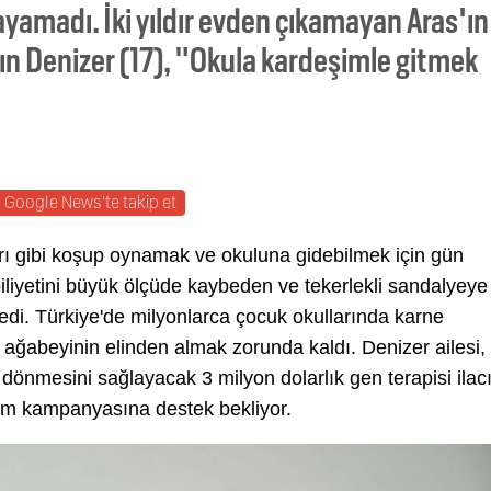
şayamadı. İki yıldır evden çıkamayan Aras'ın
ın Denizer (17), "Okula kardeşimle gitmek
Google News'te takip et
rı gibi koşup oynamak ve okuluna gidebilmek için gün
iliyetini büyük ölçüde kaybeden ve tekerlekli sandalyeye
di. Türkiye'de milyonlarca çocuk okullarında karne
 ağabeyinin elinden almak zorunda kaldı. Denizer ailesi,
dönmesini sağlayacak 3 milyon dolarlık gen terapisi ilac
ardım kampanyasına destek bekliyor.