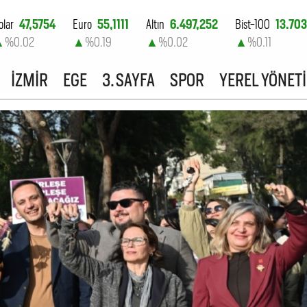
olar
47,5754
Euro
55,1111
Altın
6.497,252
Bist-100
13.703
▲
%0.02
▲
%0.19
▲
%0.02
▲
%0.11
İZMİR
EGE
3. SAYFA
SPOR
YEREL YÖNET