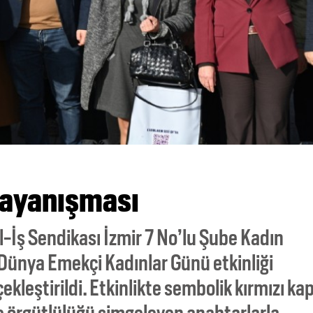
dayanışması
l-İş Sendikası İzmir 7 No’lu Şube Kadın
Dünya Emekçi Kadınlar Günü etkinliği
kleştirildi. Etkinlikte sembolik kırmızı kap
e örgütlülüğü simgeleyen anahtarlarla