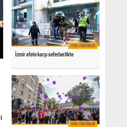
YEREL YÖNETIMLER
İzmir afete karşı seferberlikte
ı
YEREL YÖNETIMLER