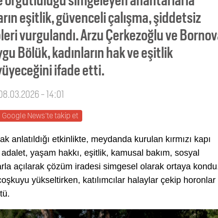
rın eşitlik, güvenceli çalışma, şiddetsiz
eri vurgulandı. Arzu Çerkezoğlu ve Borno
u Bölük, kadınların hak ve eşitlik
yeceğini ifade etti.
 08.03.2026 - 14:01
Google News'te takip et
ak anlatıldığı etkinlikte, meydanda kurulan kırmızı kapı
 adalet, yaşam hakkı, eşitlik, kamusal bakım, sosyal
arla açılarak çözüm iradesi simgesel olarak ortaya kondu
şkuyu yükseltirken, katılımcılar halaylar çekip horonlar
tü.