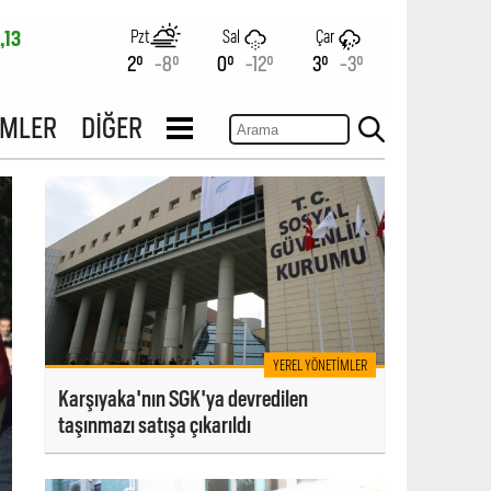
Pzt
Sal
Çar
,13
2°
-8°
0°
-12°
3°
-3°
İMLER
DİĞER
YEREL YÖNETIMLER
Karşıyaka'nın SGK'ya devredilen
taşınmazı satışa çıkarıldı