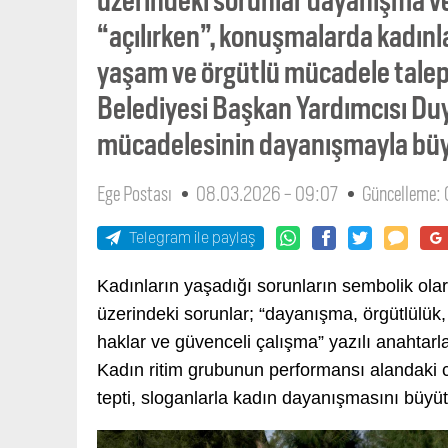
“açılırken”, konuşmalarda kadınla
yaşam ve örgütlü mücadele talepl
Belediyesi Başkan Yardımcısı Duyg
mücadelesinin dayanışmayla büyü
Ege Postası
08.03.2026 - 09:07
Güncelleme:
Telegram ile paylaş
Kadınların yaşadığı sorunların sembolik olar
üzerindeki sorunlar; “dayanışma, örgütlülük,
haklar ve güvenceli çalışma” yazılı anahtarl
Kadın ritim grubunun performansı alandaki co
tepti, sloganlarla kadın dayanışmasını büyüt