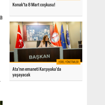
Konak’ta 8 Mart coşkusu!
va
YEREL YÖNETIMLER
Ata’nın emaneti Karşıyaka’da
yaşayacak
.