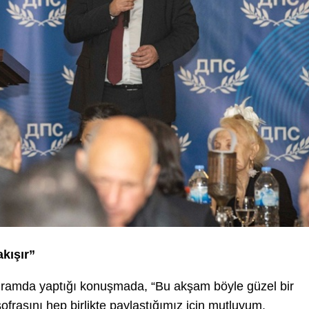
kışır”
gramda yaptığı konuşmada, “Bu akşam böyle güzel bir
sofrasını hep birlikte paylaştığımız için mutluyum,