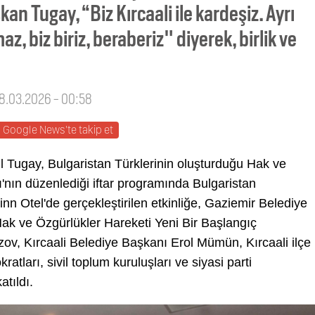
kan Tugay, “Biz Kırcaali ile kardeşiz. Ayrı
z, biz biriz, beraberiz" diyerek, birlik ve
08.03.2026 - 00:58
Google News'te takip et
 Tugay, Bulgaristan Türklerinin oluşturduğu Hak ve
ı'nın düzenlediği iftar programında Bulgaristan
inn Otel'de gerçekleştirilen etkinliğe, Gaziemir Belediye
Hak ve Özgürlükler Hareketi Yeni Bir Başlangıç
zov, Kırcaali Belediye Başkanı Erol Mümün, Kırcaali ilçe
atları, sivil toplum kuruluşları ve siyasi parti
katıldı.