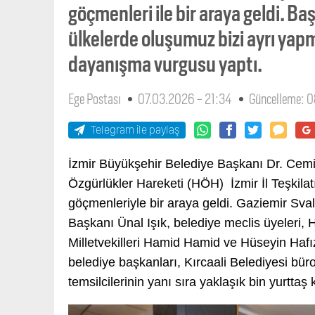
göçmenleri ile bir araya geldi. Baş
ülkelerde oluşumuz bizi ayrı yapma
dayanışma vurgusu yaptı.
Ege Postası
07.03.2026 - 21:34
Güncelleme: 
Telegram ile paylaş
İzmir Büyükşehir Belediye Başkanı Dr. Cemil
Özgürlükler Hareketi (HÖH) İzmir İl Teşkilat
göçmenleriyle bir araya geldi. Gaziemir Sval
Başkanı Ünal Işık, belediye meclis üyeleri, 
Milletvekilleri Hamid Hamid ve Hüseyin Hafı
belediye başkanları, Kırcaali Belediyesi bürokr
temsilcilerinin yanı sıra yaklaşık bin yurttaş 