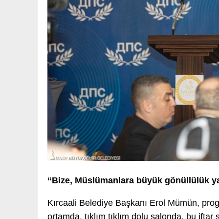
“Bize, Müslümanlara büyük gönüllülük ya
Kırcaali Belediye Başkanı Erol Mümün, pro
ortamda, tıklım tıklım dolu salonda, bu iftar 