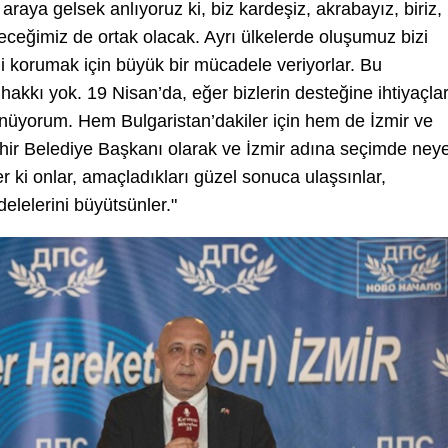
araya gelsek anlıyoruz ki, biz kardeşiz, akrabayız, biriz,
ceğimiz de ortak olacak. Ayrı ülkelerde oluşumuz bizi
ni korumak için büyük bir mücadele veriyorlar. Bu
kkı yok. 19 Nisan’da, eğer bizlerin desteğine ihtiyaçlar
ünüyorum. Hem Bulgaristan’dakiler için hem de İzmir ve
ehir Belediye Başkanı olarak ve İzmir adına seçimde ney
r ki onlar, amaçladıkları güzel sonuca ulaşsınlar,
lelerini büyütsünler."