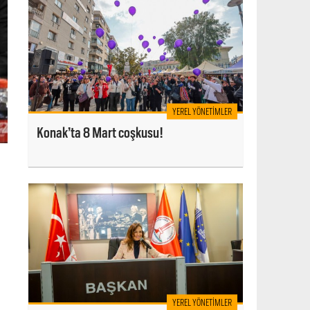
YEREL YÖNETIMLER
Konak’ta 8 Mart coşkusu!
YEREL YÖNETIMLER