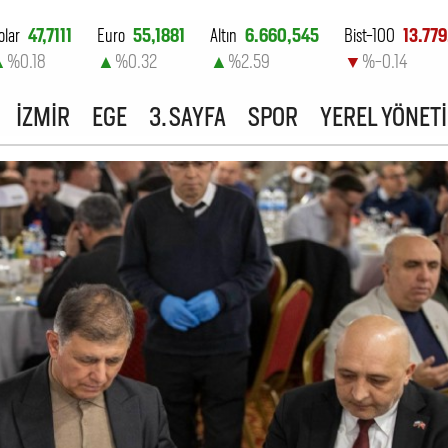
olar
47,7111
Euro
55,1881
Altın
6.660,545
Bist-100
13.779
▲
%0.18
▲
%0.32
▲
%2.59
▼
%-0.14
İZMİR
EGE
3. SAYFA
SPOR
YEREL YÖNET