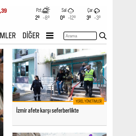
Pzt
Sal
Çar
,39
2°
-8°
0°
-12°
3°
-3°
İMLER
DİĞER
YEREL YÖNETIMLER
İzmir afete karşı seferberlikte