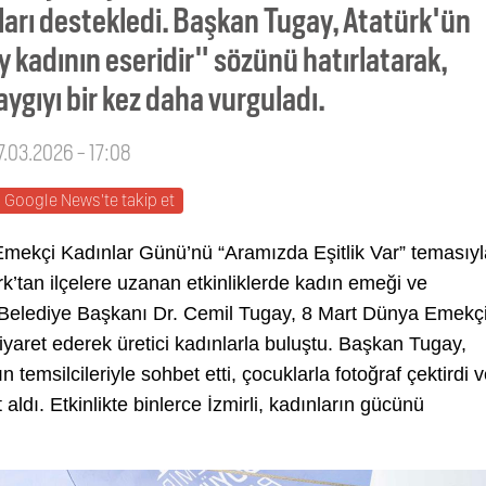
ları destekledi. Başkan Tugay, Atatürk'ün
kadının eseridir" sözünü hatırlatarak,
ygıyı bir kez daha vurguladı.
7.03.2026 - 17:08
Google News'te takip et
Emekçi Kadınlar Günü’nü “Aramızda Eşitlik Var” temasıyl
ark’tan ilçelere uzanan etkinliklerde kadın emeği ve
 Belediye Başkanı Dr. Cemil Tugay, 8 Mart Dünya Emekç
ziyaret ederek üretici kadınlarla buluştu. Başkan Tugay,
ın temsilcileriyle sohbet etti, çocuklarla fotoğraf çektirdi 
t aldı. Etkinlikte binlerce İzmirli, kadınların gücünü