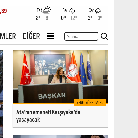
Pzt
Sal
Çar
,39
2°
-8°
0°
-12°
3°
-3°
İMLER
DİĞER
YEREL YÖNETIMLER
Ata’nın emaneti Karşıyaka’da
yaşayacak