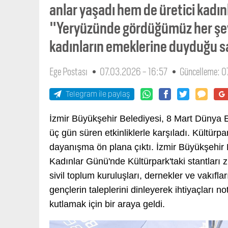
anlar yaşadı hem de üretici kadın
"Yeryüzünde gördüğümüz her şey 
kadınların emeklerine duyduğu sa
Ege Postası
07.03.2026 - 16:57
Güncelleme: 0
Telegram ile paylaş
İzmir Büyükşehir Belediyesi, 8 Mart Dünya 
üç gün süren etkinliklerle karşıladı. Kültürp
dayanışma ön plana çıktı. İzmir Büyükşehir
Kadınlar Günü'nde Kültürpark'taki stantları 
sivil toplum kuruluşları, dernekler ve vakıflar
gençlerin taleplerini dinleyerek ihtiyaçları no
kutlamak için bir araya geldi.