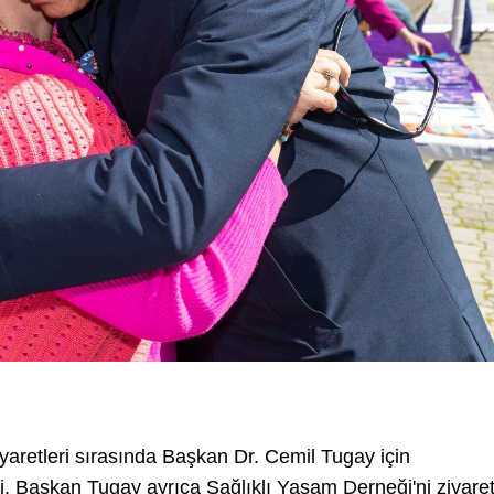
iyaretleri sırasında Başkan Dr. Cemil Tugay için
edi. Başkan Tugay ayrıca Sağlıklı Yaşam Derneği'ni ziyare