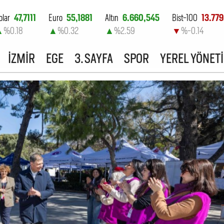
olar
47,7111
Euro
55,1881
Altın
6.660,545
Bist-100
13.779
▲
%0.18
▲
%0.32
▲
%2.59
▼
%-0.14
İZMİR
EGE
3. SAYFA
SPOR
YEREL YÖNET