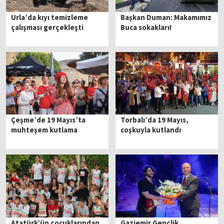
Urla’da kıyı temizleme
Başkan Duman: Makamımız
çalışması gerçekleşti
Buca sokakları!
Çeşme’de 19 Mayıs’ta
Torbalı’da 19 Mayıs,
muhteşem kutlama
coşkuyla kutlandı
Atatürk’ün çocuklarından
Gaziemir Gençlik