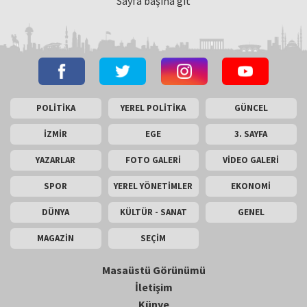
Sayfa başına git
POLİTİKA
YEREL POLİTİKA
GÜNCEL
İZMİR
EGE
3. SAYFA
YAZARLAR
FOTO GALERİ
VİDEO GALERİ
SPOR
YEREL YÖNETİMLER
EKONOMİ
DÜNYA
KÜLTÜR - SANAT
GENEL
MAGAZİN
SEÇİM
Masaüstü Görünümü
İletişim
Künye