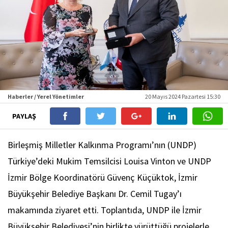
Haberler / Yerel Yönetimler
20 Mayıs 2024 Pazartesi 15:30
PAYLAŞ
Birleşmiş Milletler Kalkınma Programı’nın (UNDP)
Türkiye’deki Mukim Temsilcisi Louisa Vinton ve UNDP
İzmir Bölge Koordinatörü Güvenç Küçüktok, İzmir
Büyükşehir Belediye Başkanı Dr. Cemil Tugay’ı
makamında ziyaret etti. Toplantıda, UNDP ile İzmir
Büyükşehir Belediyesi’nin birlikte yürüttüğü projelerle