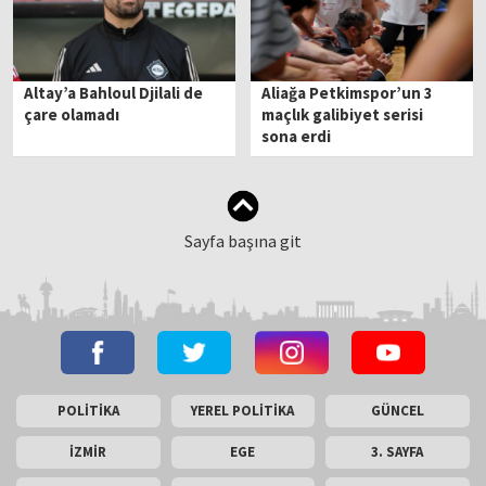
Altay’a Bahloul Djilali de
Aliağa Petkimspor’un 3
çare olamadı
maçlık galibiyet serisi
sona erdi
Sayfa başına git
POLİTİKA
YEREL POLİTİKA
GÜNCEL
İZMİR
EGE
3. SAYFA