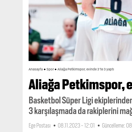
Anasayfa
Spor
Aliağa Petkimspor, evinde 3’te 3 yaptı
Aliağa Petkimspor, e
Basketbol Süper Ligi ekiplerinden
3 karşılaşmada da rakiplerini ma
Ege Postası
08.11.2023 - 12:01
Güncelleme: 08