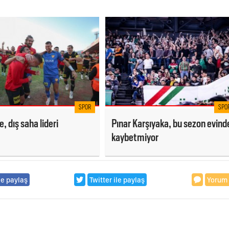
SPOR
SPO
, dış saha lideri
Pınar Karşıyaka, bu sezon evind
kaybetmiyor
le paylaş
Twitter ile paylaş
Yorum