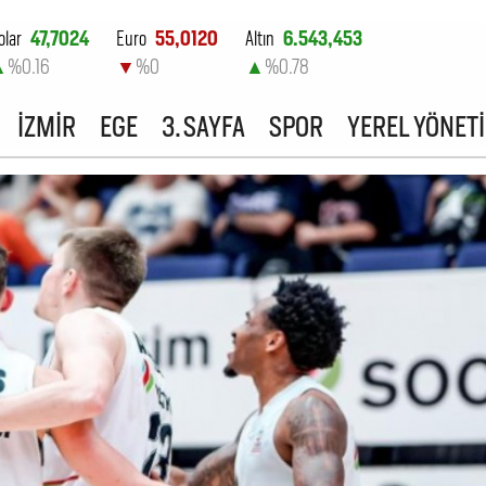
olar
47,7024
Euro
55,0120
Altın
6.543,453
▲
%0.16
▼
%0
▲
%0.78
ist-100
13.798,82
İZMİR
EGE
3. SAYFA
SPOR
YEREL YÖNET
▼
%0