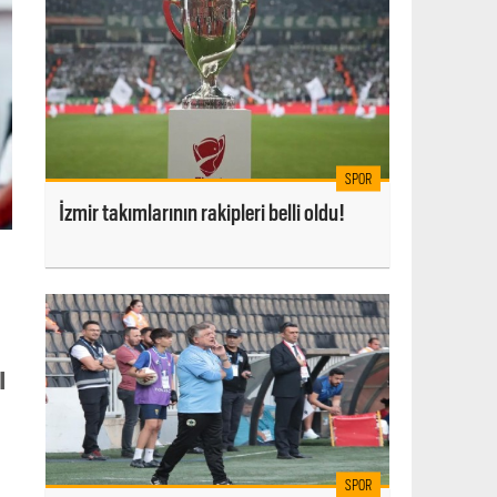
SPOR
İzmir takımlarının rakipleri belli oldu!
ı
SPOR