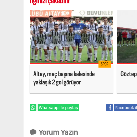
İlginizi çekebilir
SPOR
Altay, maç başına kalesinde
Göztepe
yaklaşık 2 gol görüyor
Whatsapp ile paylaş
Facebook i
Yorum Yazın