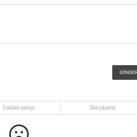
GÖNDE
Eskiden yeniye
Öne çıkanlar