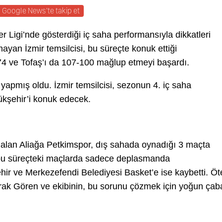
Google News'te takip et
 Ligi’nde gösterdiği iç saha performansıyla dikkatleri
an İzmir temsilcisi, bu süreçte konuk ettiği
74 ve Tofaş’ı da 107-100 mağlup etmeyi başardı.
yapmış oldu. İzmir temsilcisi, sezonun 4. iç saha
şehir’i konuk edecek.
 alan Aliağa Petkimspor, dış sahada oynadığı 3 maçta
i, bu süreçteki maçlarda sadece deplasmanda
r ve Merkezefendi Belediyesi Basket’e ise kaybetti. Öt
ak Gören ve ekibinin, bu sorunu çözmek için yoğun çab