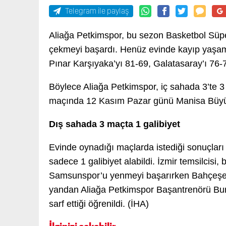
Telegram ile paylaş
Aliağa Petkimspor, bu sezon Basketbol Süper
çekmeyi başardı. Henüz evinde kayıp yaşamay
Pınar Karşıyaka’yı 81-69, Galatasaray’ı 76-
Böylece Aliağa Petkimspor, iç sahada 3’te 3 
maçında 12 Kasım Pazar günü Manisa Büyük
Dış sahada 3 maçta 1 galibiyet
Evinde oynadığı maçlarda istediği sonuçları
sadece 1 galibiyet alabildi. İzmir temsilcis
Samsunspor’u yenmeyi başarırken Bahçeşehi
yandan Aliağa Petkimspor Başantrenörü Bur
sarf ettiği öğrenildi. (İHA)