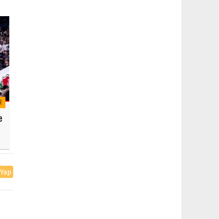
R
e
 Yap