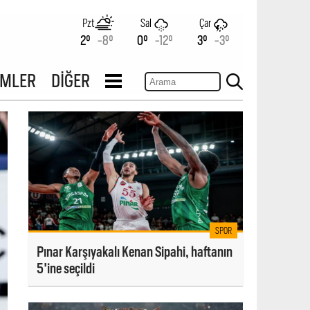
Pzt
Sal
Çar
2°
-8°
0°
-12°
3°
-3°
İMLER
DİĞER
SPOR
Pınar Karşıyakalı Kenan Sipahi, haftanın
5'ine seçildi