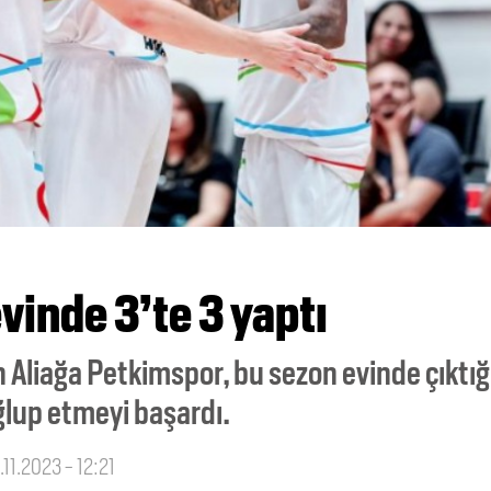
vinde 3’te 3 yaptı
 Aliağa Petkimspor, bu sezon evinde çıktığ
ğlup etmeyi başardı.
.11.2023 - 12:21