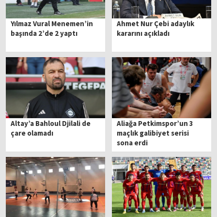
Yılmaz Vural Menemen’in
Ahmet Nur Çebi adaylık
başında 2’de 2 yaptı
kararını açıkladı
Altay’a Bahloul Djilali de
Aliağa Petkimspor’un 3
çare olamadı
maçlık galibiyet serisi
sona erdi