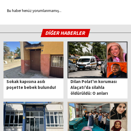
Bu haber henüz yorumlanmamış...
DİĞER HABERLER
Sokak kapısına asılı
Dilan Polat'ın koruması
poşette bebek bulundu!
Alaçatı'da silahla
öldürüldü: O anları
paylaştı