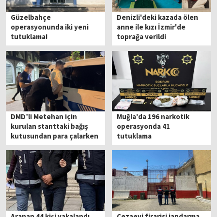
Güzelbahçe
Denizli'deki kazada ölen
operasyonunda iki yeni
anne ile kızı İzmir'de
tutuklama!
toprağa verildi
DMD’li Metehan için
Muğla'da 196 narkotik
kurulan stanttaki bağış
operasyonda 41
kutusundan para çalarken
tutuklama
yakalandı
Aranan 44 kişi yakalandı
Cezaevi firarisi jandarma