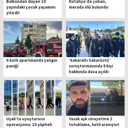
Balkondan düşen 10
Kütahya’da çoban,
yaşındaki çocuk yaşamını
merada ölü bulundu
yitirdi!
6 katlı apartmanda yangın
‘Sakaraltı Sakarüstü’
paniği
soruşturmasında 9 kişi
hakkında dava açıldı
Uşak’ta uyuşturucu
Yasak aşk cinayetine 2
operasyonu: 10 şüpheli
tutuklama, katil aranıyor!