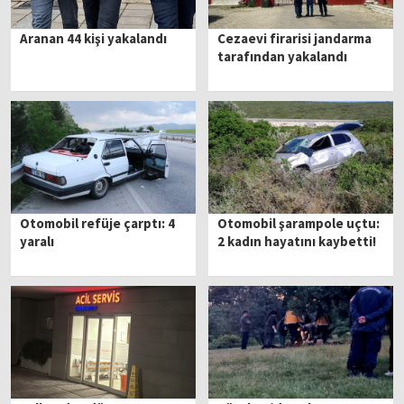
Aranan 44 kişi yakalandı
Cezaevi firarisi jandarma
tarafından yakalandı
Otomobil refüje çarptı: 4
Otomobil şarampole uçtu:
yaralı
2 kadın hayatını kaybetti!