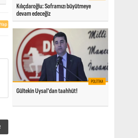
Kılıçdaroğlu: Soframızı büyütmeye
devam edeceğiz
 Yap
POLITIKA
Gültekin Uysal'dan taahhüt!
R