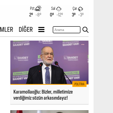
Pzt
Sal
Çar
2°
-8°
0°
-12°
3°
-3°
İMLER
DİĞER
POLITIKA
Karamollaoğlu: Bizler, milletimize
verdiğimiz sözün arkasındayız!