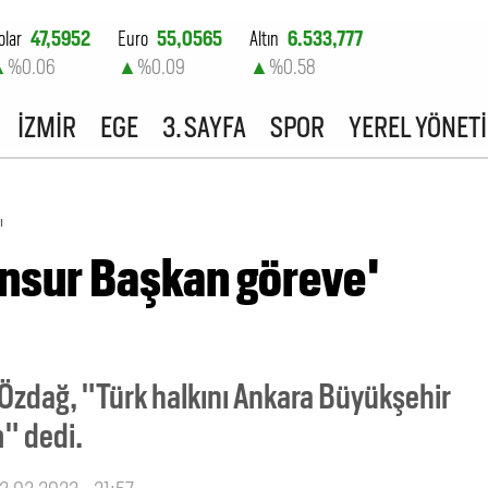
olar
47,5952
Euro
55,0565
Altın
6.533,777
▲
%0.06
▲
%0.09
▲
%0.58
ist-100
13.798,14
İZMİR
EGE
3. SAYFA
SPOR
YEREL YÖNET
▲
%0.69
ı
nsur Başkan göreve'
 Özdağ, "Türk halkını Ankara Büyükşehir
" dedi.