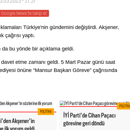
03.03.2023 - 21:57
Google News'te takip et
klamaları Türkiye'nin gündemini değiştirdi. Akşener,
 çağrısı yaptı.
 da bu yönde bir açıklama geldi.
 davet etme zamanı geldi. 5 Mart Pazar günü saat
elediyesi önüne “Mansur Başkan Göreve” çağrısında
POLITIK
POLITIKA
İYİ Parti'de Cihan Paçacı
i'den Akşener'in
görevine geri döndü
ne ilk yorum geldi