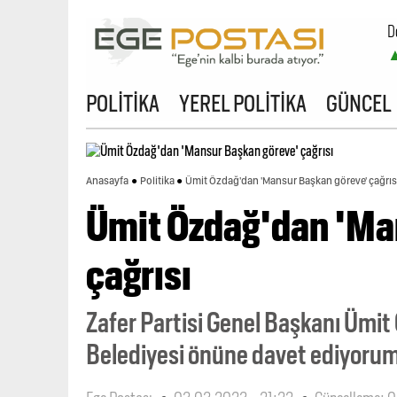
D
B
POLİTİKA
YEREL POLİTİKA
GÜNCEL
Anasayfa
Politika
Ümit Özdağ'dan 'Mansur Başkan göreve' çağrıs
Ümit Özdağ'dan 'Ma
çağrısı
Zafer Partisi Genel Başkanı Ümit
Belediyesi önüne davet ediyorum