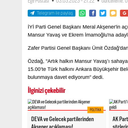
Ege Postası
03.03.2023 - 21:22
Güncelleme: 
Telegram ile paylaş
İYİ Parti Genel Başkanı Meral Akşener'in açı
Mansur Yavaş ve Ekrem İmamoğlu'na adaylık
Zafer Partisi Genel Başkanı Ümit Özdağ'dan
Özdağ, "Artık halkın Mansur Yavaş’ı sahaya
15.00’te Türk halkını Ankara Büyükşehir B
bulunmaya davet ediyorum" dedi.
İlginizi çekebilir
POLITIKA
DEVA ve Gelecek partilerinden
AK Part
Akşener açıklaması!
sözleri