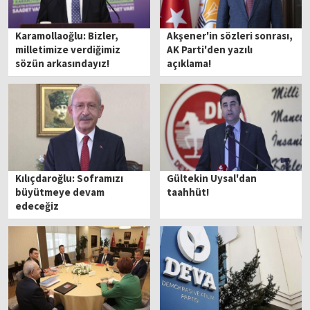
Karamollaoğlu: Bizler,
Akşener'in sözleri sonrası,
milletimize verdiğimiz
AK Parti'den yazılı
sözün arkasındayız!
açıklama!
Kılıçdaroğlu: Soframızı
Gültekin Uysal'dan
büyütmeye devam
taahhüt!
edeceğiz