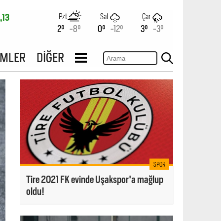
Pzt
Sal
Çar
,13
2°
-8°
0°
-12°
3°
-3°
İMLER
DİĞER
SPOR
Tire 2021 FK evinde Uşakspor'a mağlup
oldu!