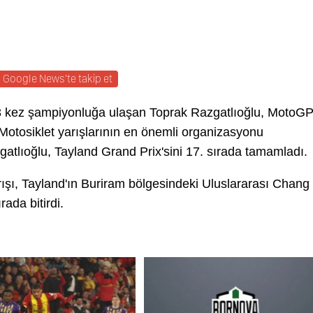
Google News'te takip et
3 kez şampiyonluğa ulaşan Toprak Razgatlıoğlu, MotoG
. Motosiklet yarışlarının en önemli organizasyonu
atlıoğlu, Tayland Grand Prix'sini 17. sırada tamamladı.
ışı, Tayland'ın Buriram bölgesindeki Uluslararası Chang
rada bitirdi.