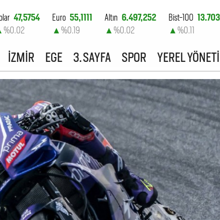
olar
47,5754
Euro
55,1111
Altın
6.497,252
Bist-100
13.703
▲
%0.02
▲
%0.19
▲
%0.02
▲
%0.11
İZMİR
EGE
3. SAYFA
SPOR
YEREL YÖNET