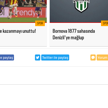
SPOR
SPO
e kazanmayı unuttu!
Bornova 1877 sahasında
Denizli'ye mağlup
le paylaş
Twitter ile paylaş
Yorum