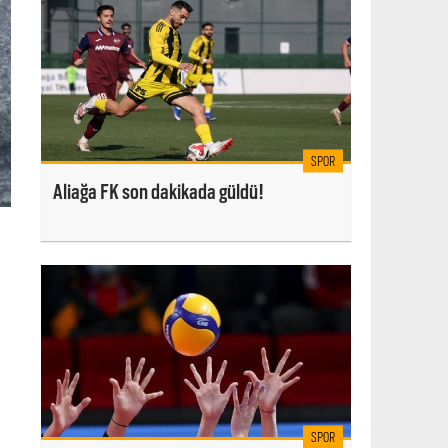
SPOR
Aliağa FK son dakikada güldü!
SPOR