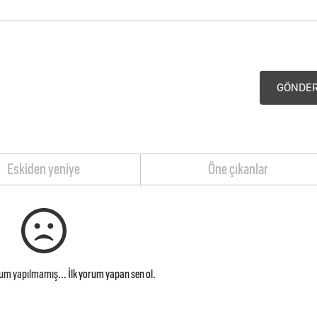
GÖNDE
Eskiden yeniye
Öne çıkanlar
rum yapılmamış...
İlk yorum yapan sen ol.