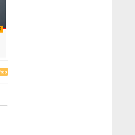
R
 Yap