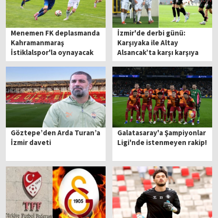
Menemen FK deplasmanda
İzmir'de derbi günü:
Kahramanmaraş
Karşıyaka ile Altay
İstiklalspor'la oynayacak
Alsancak’ta karşı karşıya
Göztepe’den Arda Turan’a
Galatasaray'a Şampiyonlar
İzmir daveti
Ligi'nde istenmeyen rakip!