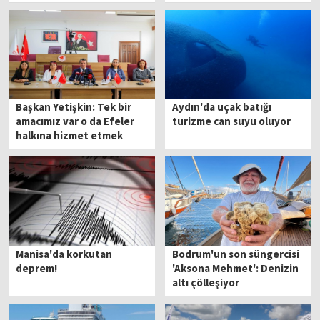
vatandaşlar kurtardı
Başkan Yetişkin: Tek bir
Aydın'da uçak batığı
amacımız var o da Efeler
turizme can suyu oluyor
halkına hizmet etmek
Manisa'da korkutan
Bodrum'un son süngercisi
deprem!
'Aksona Mehmet': Denizin
altı çölleşiyor