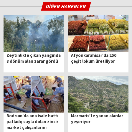
DİĞER HABERLER
Zeytinlikte çıkan yangında
Afyonkarahisar'da 250
8 dönüm alan zarar gördü
çeşit lokum üretiliyor
Bodrum'da ana isale hattı
Marmaris'te yanan alanlar
patladı; suyla dolan zincir
yeşeriyor
market çalışanlarını