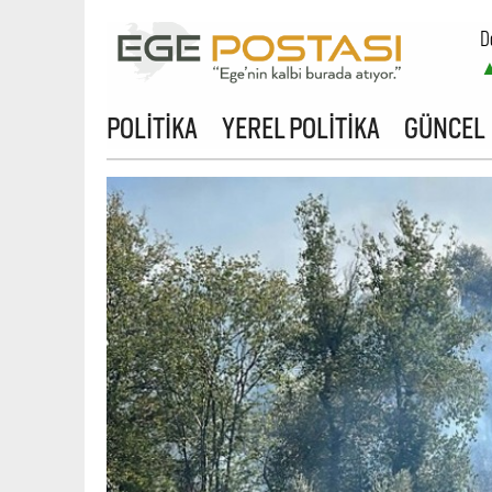
D
B
POLİTİKA
YEREL POLİTİKA
GÜNCEL