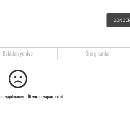
GÖNDE
Eskiden yeniye
Öne çıkanlar
rum yapılmamış...
İlk yorum yapan sen ol.