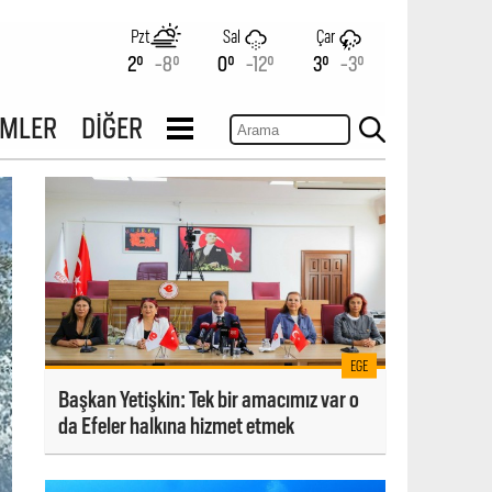
Pzt
Sal
Çar
2°
-8°
0°
-12°
3°
-3°
İMLER
DİĞER
EGE
Başkan Yetişkin: Tek bir amacımız var o
da Efeler halkına hizmet etmek