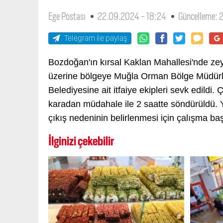
Ege Postası
22.09.2024 - 18:24
Güncelleme: 
Telegram ile paylaş
Bozdoğan'ın kırsal Kaklan Mahallesi'nde zeyt
üzerine bölgeye Muğla Orman Bölge Müdürlüğ
Belediyesine ait itfaiye ekipleri sevk edild
karadan müdahale ile 2 saatte söndürüldü. 
çıkış nedeninin belirlenmesi için çalışma baş
İlginizi çekebilir