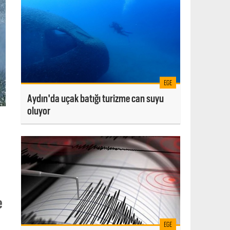
EGE
Aydın'da uçak batığı turizme can suyu
oluyor
e
EGE