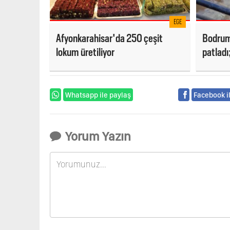
EGE
Afyonkarahisar'da 250 çeşit
Bodrum'
lokum üretiliyor
patladı
market 
kurtard
Whatsapp ile paylaş
Facebook i
Yorum Yazın