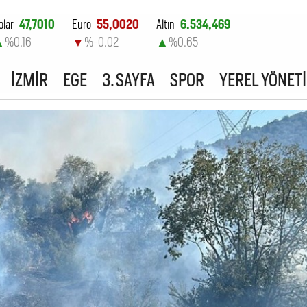
olar
47,7010
Euro
55,0020
Altın
6.534,469
▲
%0.16
▼
%-0.02
▲
%0.65
ist-100
13.798,82
İZMİR
EGE
3. SAYFA
SPOR
YEREL YÖNET
▼
%0