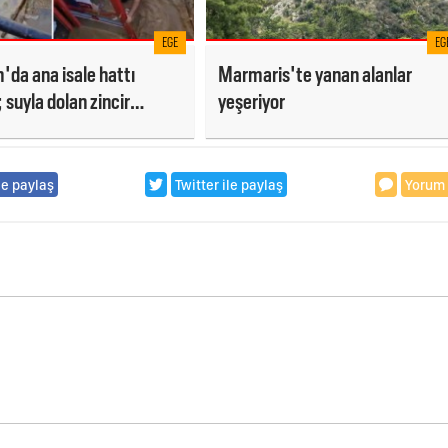
EGE
EG
da ana isale hattı
Marmaris'te yanan alanlar
; suyla dolan zincir
yeşeriyor
çalışanlarını vatandaşlar
ı
le paylaş
Twitter ile paylaş
Yorum