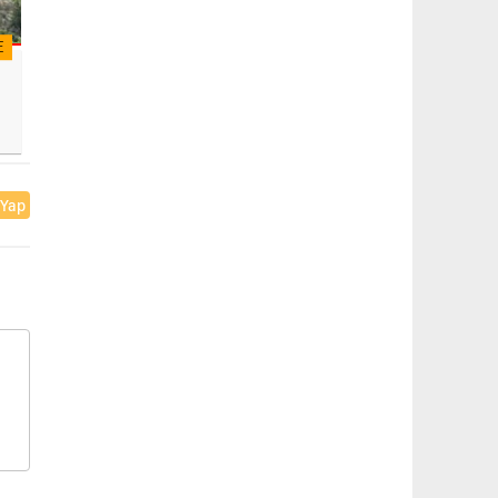
E
 Yap